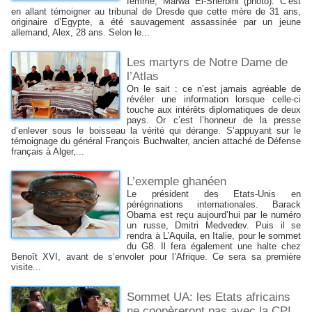
femme, Marwa El-Sherbini (photo). C’est
en allant témoigner au tribunal de Dresde que cette mère de 31 ans,
originaire d’Egypte, a été sauvagement assassinée par un jeune
allemand, Alex, 28 ans. Selon le...
Les martyrs de Notre Dame de
l’Atlas
On le sait : ce n’est jamais agréable de
révéler une information lorsque celle-ci
touche aux intérêts diplomatiques de deux
pays. Or c’est l’honneur de la presse
d’enlever sous le boisseau la vérité qui dérange. S’appuyant sur le
témoignage du général François Buchwalter, ancien attaché de Défense
français à Alger,...
L’exemple ghanéen
Le président des Etats-Unis en
pérégrinations internationales. Barack
Obama est reçu aujourd’hui par le numéro
un russe, Dmitri Medvedev. Puis il se
rendra à L’Aquila, en Italie, pour le sommet
du G8. Il fera également une halte chez
Benoît XVI, avant de s’envoler pour l’Afrique. Ce sera sa première
visite...
Sommet UA: les Etats africains
ne coopèreront pas avec la CPI