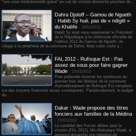
"une crise institutionnelle grave" en cas de victoire dimanche prochain de...
Dahra Djoloff – Gamou de Ngueth
: Habib Sy hué, pas de « ndigël »
du Khalife
-
19/03/2012
Habib Sy était venu représenter le Président
de la République à la cérémonie officielle de
l’édition 2012 du Gamou de Ngueth, un
village à la périphérie de la commune de Dahra. Mais cette visite a...
FAL 2012 - Rufisque Est : Pas
assez de sous pour faire gagner
Wade
-
19/03/2012
Pour prétendre inverser les tendances du
premier tour, les libéraux de la commune
d’arrondissement de Rufisque Est comptent
sur des moyens financiers assez conséquents. Paradoxalement, le budget
du...
Dakar : Wade propose des titres
fonciers aux familles de la Médina
-
19/03/2012
Le candidat des Forces alliées pour la
victoire (FAL 2012), Me Abdoulaye Wade, a
annoncé dimanche son intention de