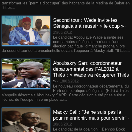
transformer les "permis d’occuper" des habitants de la Médina de Dakar en
"titres...
Second tour : Wade invite les
Sénégalais à réussir « le coup »
-
19/03/2012
Le candidat Abdoulaye Wade a invité ses
compatriotes sénégalais à réussir "une
élection pacifique" dimanche prochain lors
du second tour de la présidentielle devant l’opposer à Macky Sall. ‘’Il faut...
Aboubakry Sarr, coordonnateur
départemental des FAL2012 à
Thiès : « Wade va récupérer Thiès
»
-
18/03/2012
Le nouveau coordonnateur départemental du
Parti démocratique sénégalais (Pds) à Thiès
s’appelle désormais Aboubakry SARR. Cette décision a été prise suite à
l’échec de l’équipe mise en place au...
Macky Sall : "Je ne suis pas là
pour m’enrichir, mais pour servir"
-
18/03/2012
Le candidat de la coalition « Bennoo Bokk