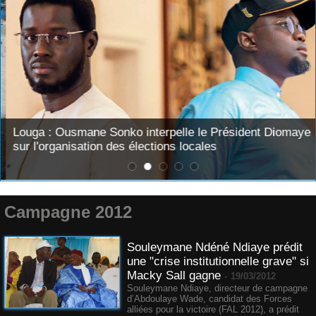
Louga : Ousmane Sonko interpelle le Président Diomaye
sur l'organisation des élections locales
Campagne 2012
Souleymane Ndéné Ndiaye prédit
une "crise institutionnelle grave" si
Macky Sall gagne
-
19/03/2012
Souleymane Ndiaye, directeur de campagne
d’Abdoulaye Wade, candidat des Forces
alliées pour la victoire (FAL 2012), a prédit