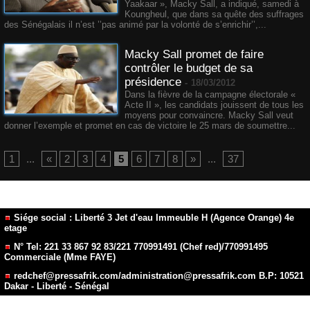
Yaakaar », Macky Sall, a indiqué, samedi à
Koungheul, que dans sa quête des suffrages
des Sénégalais il n’est ’’pas animé par la volonté de s’enrichir’’,...
Macky Sall promet de faire
contrôler le budget de sa
présidence
-
18/03/2012
Dans la fièvre de la campagne électorale «
Acte II », les candidats jouissent de tous les
moyens pour convaincre. Macky Sall veut
donner l’exemple et promet en cas de victoire le 25 mars de soumettre...
1
...
«
2
3
4
5
6
7
8
»
...
37
Siége social : Liberté 3 Jet d'eau Immeuble H (Agence Orange) 4e
etage
N° Tel: 221 33 867 92 83/221 770991491 (Chef red)/770991495
Commerciale (Mme FAYE)
redchef@pressafrik.com/administration@pressafrik.com B.P: 10521
Dakar - Liberté - Sénégal