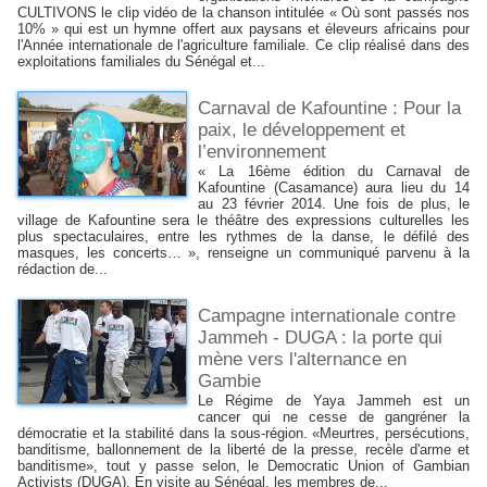
CULTIVONS le clip vidéo de la chanson intitulée « Où sont passés nos
10% » qui est un hymne offert aux paysans et éleveurs africains pour
l'Année internationale de l'agriculture familiale. Ce clip réalisé dans des
exploitations familiales du Sénégal et...
Carnaval de Kafountine : Pour la
paix, le développement et
l’environnement
« La 16ème édition du Carnaval de
Kafountine (Casamance) aura lieu du 14
au 23 février 2014. Une fois de plus, le
village de Kafountine sera le théâtre des expressions culturelles les
plus spectaculaires, entre les rythmes de la danse, le défilé des
masques, les concerts… », renseigne un communiqué parvenu à la
rédaction de...
Campagne internationale contre
Jammeh - DUGA : la porte qui
mène vers l'alternance en
Gambie
Le Régime de Yaya Jammeh est un
cancer qui ne cesse de gangréner la
démocratie et la stabilité dans la sous-région. «Meurtres, persécutions,
banditisme, ballonnement de la liberté de la presse, recèle d'arme et
banditisme», tout y passe selon, le Democratic Union of Gambian
Activists (DUGA). En visite au Sénégal, les membres de...