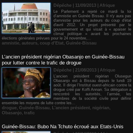
Dépéche | 11/09/2013
|
Afrique
Le Parlement a rejeté ce mardi la loi
d’amnistie en Guinée Bissau. Il n'y aura pas
d'amnistie pour les auteurs du coup d'état
d'avril 2012. Un projet présenté par le
gouvernement et qui visait à « apaiser le
climat politique » avant les prochaines
élections générales prévues pour le 24 novembre,...
amnistie
,
auteurs
,
coup d'Etat
,
Guinée-Bissau
L’ancien président nigérian Obasanjo en Guinée-Bissau
pour lutter contre le trafic de drogue
Dépéche | 21/08/2013
|
Afrique
L’ancien président nigérian Olusegun
Obasanjo est à Bissau depuis le lundi 19
août. Il dirige l’Institut ouest-africain contre la
drogue créé par Koffi Annan. Sa délégation a
rencontré les autorités, l’armée, les
membres de la société civile pour définir
ensemble les moyens de lutte contre les...
drogue
,
Guinée-Bissau
,
L’ancien président
,
nigérian
,
Obasanjo
,
trafic
Guinée-Bissau: Bubo Na Tchuto écroué aux Etats-Unis