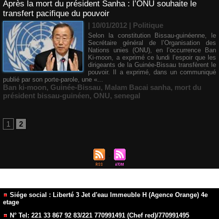
Après la mort du président Sanha : l’ONU souhaite le
transfert pacifique du pouvoir
| 10/01/2012
|
Politique
Selon la constitution Bissau-guinéenne, le
Secrétaire général de l’Organisation des
Nations unies (ONU), en l’occurrence Ban
Ki-moon, a exprimé ce lundi l’espoir que les
dirigeants de la Guinée-Bissau transfèrent le
pouvoir. Il a exprimé, dans un communiqué
publié par son porte-parole, une «...
Ban ki-moon
,
Guinée-Bissau
,
Malam Bacai sanha
,
mort du
président bissau-guinéen
,
ONU
,
senegal
1
2
Siége social : Liberté 3 Jet d'eau Immeuble H (Agence Orange) 4e
etage
N° Tel: 221 33 867 92 83/221 770991491 (Chef red)/770991495