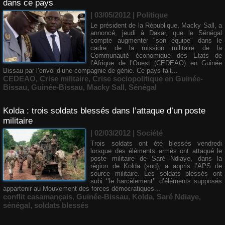
dans ce pays
| 03/05/2012
|
Politique
Le président de la République, Macky Sall, a
annoncé, jeudi à Dakar, que le Sénégal
compte augmenter "son équipe" dans le
cadre de la mission militaire de la
Communauté économique des Etats de
l’Afrique de l’Ouest (CEDEAO) en Guinée
Bissau par l’envoi d’une compagnie de génie. Ce pays fait...
CEDEAO
,
Crise militaire
,
Crise sociopolitique en Guinée-
Bissau
,
Guinée-Bissau
,
Macky Sall
,
Sénégal
Kolda : trois soldats blessés dans l’attaque d’un poste
militaire
| 02/03/2012
|
Société
Trois soldats ont été blessés vendredi
lorsque des éléments armés ont attaqué le
poste militaire de Saré Ndiaye, dans la
région de Kolda (sud), a appris l’APS de
source militaire. Les soldats blessés ont
subi ‘’le harcèlement’’ d’éléments supposés
appartenir au Mouvement des forces démocratiques...
conflit casamançais
,
Guinée-Bissau
,
Kolda
,
Saré Ndiaye
,
sénégal
,
soldats blessés