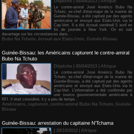
Dépêche | 06/04/2013
|
Afrique
Le contre-amiral José Américo Bubo Na
Tchuto, ex-chef d'état-major de la marine de
Guinée-Bissau, a été capturé par des agents
américains et envoyé aux Etats-Unis via le
Cap-Vert. Il a été écroué vendredi 5 avril en
fin de journée à New York. On en sait
davantage sur les circonstances dans...
Bubo Na Tchuto
,
écroué aux Etats-Unis
,
Guinée-Bissau
Guinée-Bissau: les Américains capturent le contre-amiral
Bubo Na Tchuto
Dépéche | 05/04/2013
|
Afrique
Le contre-amiral José Américo Bubo Na
Tchuto, ex-chef d'état-major de la marine de
Guinée-Bissau, a été capturé par des agents
américains et envoyé aux Etats-Unis via le
Cap-Vert. L'information a été confirmée par
une source gouvernementale américaine à
RFI. Il était considéré, il y a peu de temps...
Américains
,
capturent
,
contre-amiral Bubo Na Tchuto
,
Guinée-
Bissau
Guinée-Bissau: arrestation du capitaine N'Tchama
| 28/10/2012
|
Afrique