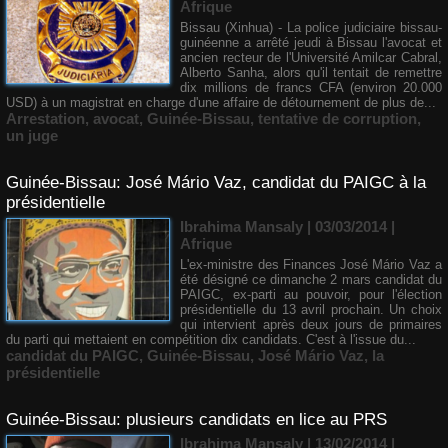
Afrique
Bissau (Xinhua) - La police judiciaire bissau-
guinéenne a arrêté jeudi à Bissau l'avocat et
ancien recteur de l'Université Amilcar Cabral,
Alberto Sanha, alors qu'il tentait de remettre
dix millions de francs CFA (environ 20.000
USD) à un magistrat en charge d'une affaire de détournement de plus de...
Arrestation
,
avocat
,
Guinée-Bissau
,
tentative de corruption
,
un juge
Guinée-Bissau: José Mário Vaz, candidat du PAIGC à la
présidentielle
Ibrahima Mansaly
| 03/03/2014
|
Afrique
L'ex-ministre des Finances José Mário Vaz a
été désigné ce dimanche 2 mars candidat du
PAIGC, ex-parti au pouvoir, pour l'élection
présidentielle du 13 avril prochain. Un choix
qui intervient après deux jours de primaires
du parti qui mettaient en compétition dix candidats. C'est à l'issue du...
candidat du PAIGC
,
Guinée-Bissau
,
José Mário Vaz
,
la
présidentielle
Guinée-Bissau: plusieurs candidats en lice au PRS
Ibrahima Mansaly
| 13/02/2014
|