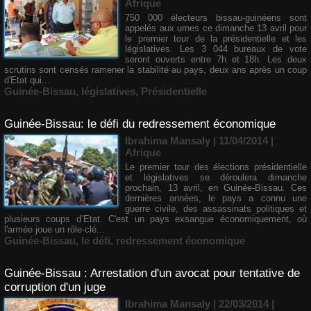
Afrique
750 000 électeurs bissau-guinéens sont
appelés aux urnes ce dimanche 13 avril pour
le premier tour de la présidentielle et les
législatives. Les 3 044 bureaux de vote
seront ouverts entre 7h et 18h. Les deux
scrutins sont censés ramener la stabilité au pays, deux ans après un coup
d'Etat qui...
Guinée-Bissau
,
législatives
,
Présidentielle
Guinée-Bissau: le défi du redressement économique
Ibrahima Mansaly
| 11/04/2014
|
Afrique
Le premier tour des élections présidentielle
et législatives se déroulera dimanche
prochain, 13 avril, en Guinée-Bissau. Ces
dernières années, le pays a connu une
guerre civile, des assassinats politiques et
plusieurs coups d’Etat. C'est un pays exsangue économiquement, où
l'armée joue un rôle-clé...
Guinée-Bissau
,
le défi
,
redressement économique
Guinée-Bissau : Arrestation d'un avocat pour tentative de
corruption d'un juge
Ibrahima Mansaly
| 22/03/2014
|