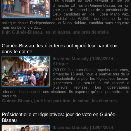
Les bureaux de vote ferment à 18h ce
dimanche 18 mai en Guinée-Bissau, où l'on
vote pour le second tour de la présidentielle.
Deux candidats en lice : José Mario Vaz,
candidat du PAIGC, qui domine la vie
politique depuis l’indépendance, et Nuno Nabiam, candidat sans étiquette
mais qui bénéficie du...
finir
,
Guinée-Bissau
,
les militaires
,
une présidentielle
Guinée-Bissau: les électeurs ont «joué leur partition»
dans le calme
Ibrahima Mansaly
| 14/04/2014
|
Afrique
750 000 électeurs étaient appelés aux urnes,
dimanche 13 avril, pour le premier tour de la
présidentielle et pour les législatives bissau-
guinéennes. Le scrutin a été reporté a
plusieurs reprises. Les observateurs
attendent beaucoup de ces élections. Ils espèrent qu'elles permettront le
retour de...
Guinée-Bissau
,
joué leur partition
,
le calme
,
les électeurs
Présidentielle et législatives: jour de vote en Guinée-
Bissau
Ibrahima Mansaly
| 13/04/2014
|