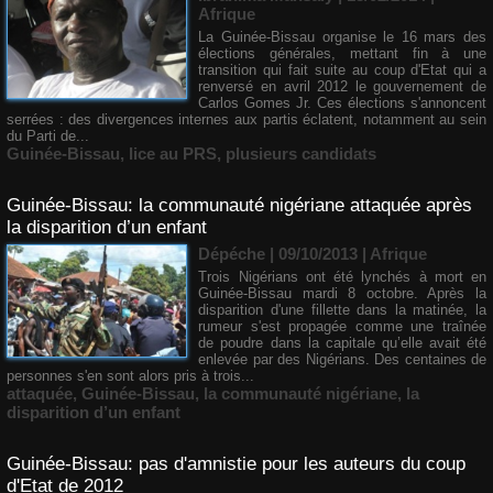
Afrique
La Guinée-Bissau organise le 16 mars des
élections générales, mettant fin à une
transition qui fait suite au coup d'Etat qui a
renversé en avril 2012 le gouvernement de
Carlos Gomes Jr. Ces élections s'annoncent
serrées : des divergences internes aux partis éclatent, notamment au sein
du Parti de...
Guinée-Bissau
,
lice au PRS
,
plusieurs candidats
Guinée-Bissau: la communauté nigériane attaquée après
la disparition d’un enfant
Dépéche | 09/10/2013
|
Afrique
Trois Nigérians ont été lynchés à mort en
Guinée-Bissau mardi 8 octobre. Après la
disparition d'une fillette dans la matinée, la
rumeur s'est propagée comme une traînée
de poudre dans la capitale qu’elle avait été
enlevée par des Nigérians. Des centaines de
personnes s'en sont alors pris à trois...
attaquée
,
Guinée-Bissau
,
la communauté nigériane
,
la
disparition d’un enfant
Guinée-Bissau: pas d'amnistie pour les auteurs du coup
d'Etat de 2012