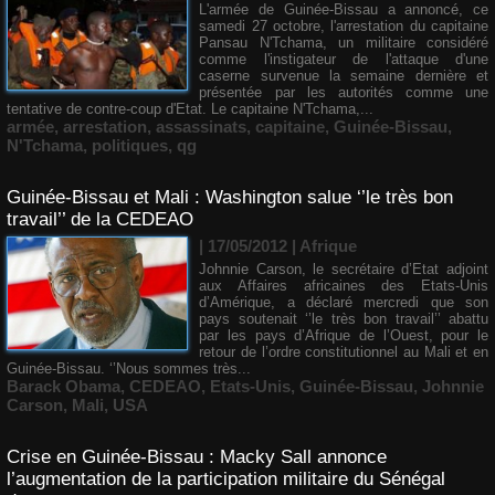
L'armée de Guinée-Bissau a annoncé, ce
samedi 27 octobre, l'arrestation du capitaine
Pansau N'Tchama, un militaire considéré
comme l'instigateur de l'attaque d'une
caserne survenue la semaine dernière et
présentée par les autorités comme une
tentative de contre-coup d'Etat. Le capitaine N'Tchama,...
armée
,
arrestation
,
assassinats
,
capitaine
,
Guinée-Bissau
,
N'Tchama
,
politiques
,
qg
Guinée-Bissau et Mali : Washington salue ‘’le très bon
travail’’ de la CEDEAO
| 17/05/2012
|
Afrique
Johnnie Carson, le secrétaire d’Etat adjoint
aux Affaires africaines des Etats-Unis
d’Amérique, a déclaré mercredi que son
pays soutenait ‘’le très bon travail’’ abattu
par les pays d’Afrique de l’Ouest, pour le
retour de l’ordre constitutionnel au Mali et en
Guinée-Bissau. ‘’Nous sommes très...
Barack Obama
,
CEDEAO
,
Etats-Unis
,
Guinée-Bissau
,
Johnnie
Carson
,
Mali
,
USA
Crise en Guinée-Bissau : Macky Sall annonce
l’augmentation de la participation militaire du Sénégal