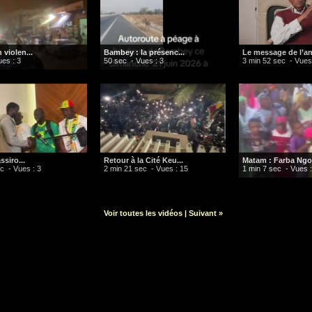
n violen...
Bambey : la présenc...
Le message de l’anc
es : 3
50 sec
- Vues : 3
3 min 52 sec
- Vues
ssiro...
Retour à la Cité Keu...
Matam : Farba Ngo.
ec
- Vues : 3
2 min 21 sec
- Vues : 15
1 min 7 sec
- Vues :
Voir toutes les vidéos
|
Suivant »