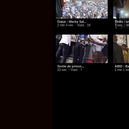
Dakar : Macky Sal...
​Thiès : u
2 min 3 sec
- Vues : 18
7 sec
- Vu
Sortie de prison...
AIBD : Ba
23 sec
- Vues : 7
2 min 1 s