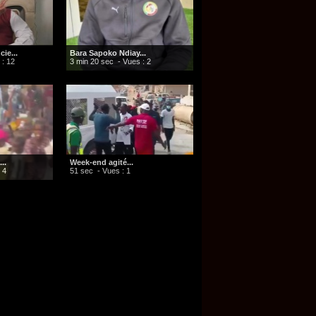
ie...
Bara Sapoko Ndiay...
 : 12
3 min 20 sec
- Vues : 2
..
Week-end agité...
 4
51 sec
- Vues : 1