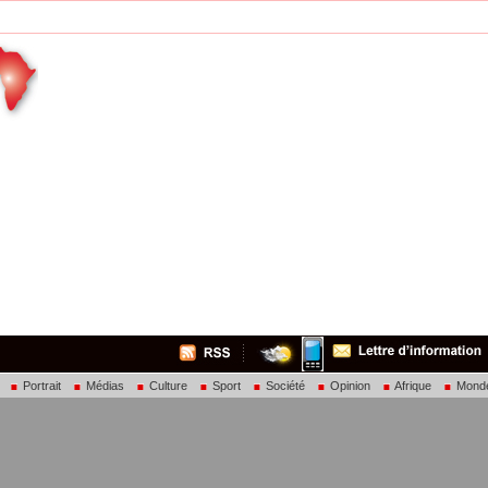
Portrait
Médias
Culture
Sport
Société
Opinion
Afrique
Mond