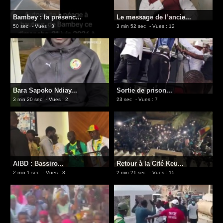
Bambey : la présenc...
Le message de l’ancie...
50 sec
- Vues : 3
3 min 52 sec
- Vues : 12
Bara Sapoko Ndiay...
Sortie de prison...
3 min 20 sec
- Vues : 2
23 sec
- Vues : 7
AIBD : Bassiro...
Retour à la Cité Keu...
2 min 1 sec
- Vues : 3
2 min 21 sec
- Vues : 15