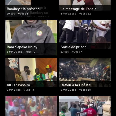
Bambey : la présenc...
Le message de l’ancie...
50 sec
- Vues : 3
3 min 52 sec
- Vues : 12
Bara Sapoko Ndiay...
Sortie de prison...
3 min 20 sec
- Vues : 2
23 sec
- Vues : 7
AIBD : Bassiro...
Retour à la Cité Keu...
2 min 1 sec
- Vues : 3
2 min 21 sec
- Vues : 15