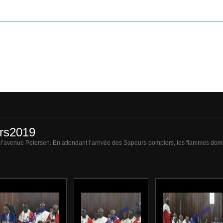
ars2019
l’avenue Petersen. En attendant l’arrivée des Sapeurs-pompiers, les flammes domine