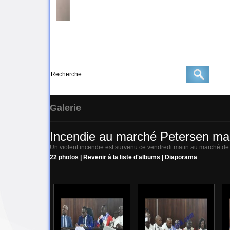
Galerie
Incendie au marché Petersen m
Un violent incendie est survenu ce vendredi matin au marché de 
22 photos
|
Revenir à la liste d'albums
|
Diaporama