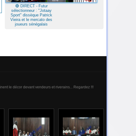
🔴​ DIRECT - Futur
sélectionneur : "Jotaay
Sport" dissèque Patrick
Vieira et le mercato des
joueurs sénégalais
nt le décor devant vendeurs et riverains... Regardez !!!