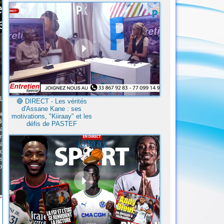
🔴​ DIRECT - Les vérités
d'Assane Kane : ses
motivations, "Kiiraay" et les
défis de PASTEF