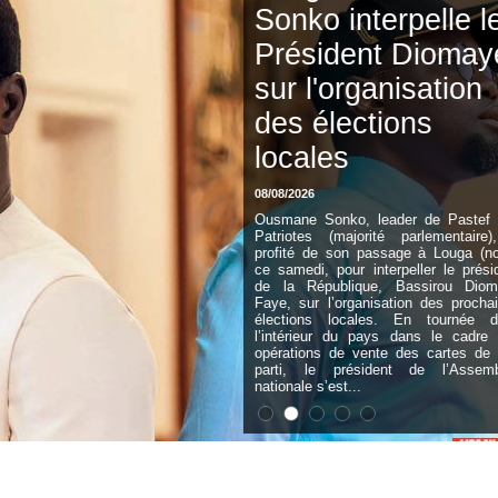
Sonko interpelle le
Président Diomaye
sur l'organisation
des élections
locales
08/08/2026
Ousmane Sonko, leader de Pastef Les
Patriotes (majorité parlementaire), a
profité de son passage à Louga (nord),
ce samedi, pour interpeller le président
de la République, Bassirou Diomaye
Faye, sur l’organisation des prochaines
élections locales. En tournée dans
l’intérieur du pays dans le cadre des
opérations de vente des cartes de son
parti, le président de l’Assemblée
nationale s’est...