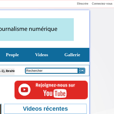
S'inscrire
Connectez-vous
People
Videos
Gallerie
ahima Mbaye buteur
Chronique : L’accent si complexe de la République ! Par Je
Videos récentes