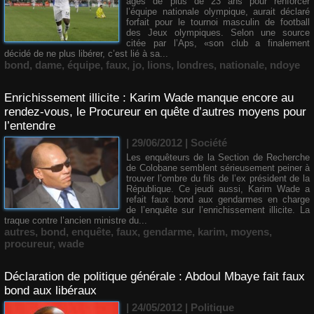
âgés de plus de 23 ans pour renforcer
l’équipe nationale olympique, aurait déclaré
forfait pour le tournoi masculin de football
des Jeux olympiques. Selon une source
citée par l’Aps, «son club a finalement
décidé de ne plus libérer, c’est lié à sa...
bond
,
dame
,
équipe
,
faux
,
jo
,
lions
,
londres
,
nationale
,
ndoye
Enrichissement illicite : Karim Wade manque encore au
rendez-vous, le Procureur en quête d’autres moyens pour
l’entendre
| 29/06/2012
|
Société
Les enquêteurs de la Section de Recherche
de Colobane semblent sérieusement peiner à
trouver l’ombre du fils de l’ex président de la
République. Ce jeudi aussi, Karim Wade a
refait faux bond aux gendarmes en charge
de l’enquête sur l’enrichissement illicite. La
traque contre l’ancien ministre du...
autres
,
bond
,
enquête
,
faux
,
gendarme
,
karim
,
moyens
,
procureur
,
wade
Déclaration de politique générale : Abdoul Mbaye fait faux
bond aux libéraux
| 24/05/2012
|
Politique