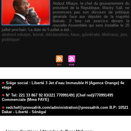
Abdoul Mbaye, le chef du gouvernement du
président de la République, Macky Sall, ne
prononcera pas son discours de politique
générale face aux députés de la majorité
libérale. Il fera cet exercice devant la
nouvelle Assemblée qui sera installée le 20
juillet prochain. La date du 5 juillet a été...
abdoul mbaye
,
bond
,
déclaration
,
faux
,
générale
,
libéraux
,
pm
,
politique
Siége social : Liberté 3 Jet d'eau Immeuble H (Agence Orange) 4e
etage
N° Tel: 221 33 867 92 83/221 770991491 (Chef red)/770991495
Commerciale (Mme FAYE)
redchef@pressafrik.com/administration@pressafrik.com B.P: 10521
Dakar - Liberté - Sénégal