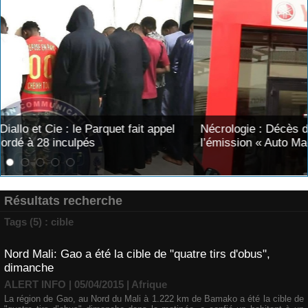
Nécrologie : Décès de Djibril Dièye, animateur de
l’émission « Auto Mag » sur la TFM
Résultats recherche
Tags (5) : cible
Nord Mali: Gao a été la cible de "quatre tirs d'obus",
dimanche
ALERT INFO | 05/04/2015
|
Afrique
La région de Gao, au Nord du Mali à 1.222 km de Bamako a été la cible de