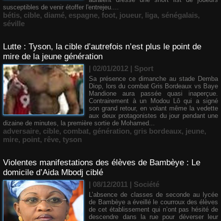
susceptibles de venir étoffer l'entrejeu....
bétis
,
cible
,
diamé
,
espagne
,
foot
,
joueur
,
liga
,
sénégalais
,
séville
Lutte : Tyson, la cible d’autrefois n’est plus le point de
mire de la jeune génération
| 02/01/2012
|
Sport
Sa présence ce dimanche au stade Demba
Diop, lors du combat Gris Bordeaux vs Baye
Mandione aura passée quasi inaperçue.
Contrairement à un Modou Lô qui a signé
son grand retour, en volant même la vedette
aux deux protagonistes du jour pendant une
dizaine de minutes, la première sortie de Mohamed...
adversaire
,
cible
,
combat
,
génération
,
gris bordeaux
,
jeune
,
mire
,
point
,
rêve
,
tyson
Violentes manifestations des élèves de Bambèye : Le
domicile d’Aida Mbodj ciblé
| 08/12/2011
|
Société
L’absence de classes de seconde au lycée
de Bambèye a éveillé le courroux des élèves
de cet établissement qui n’ont pas hésité de
descendre dans la rue pour déverser leur