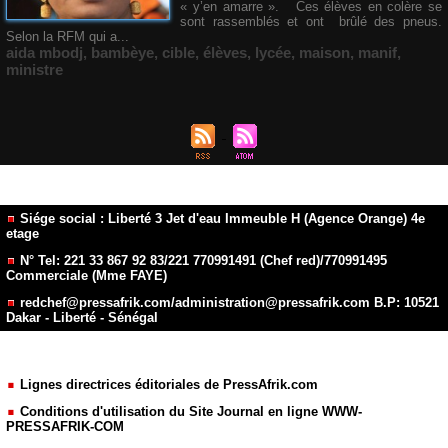
« y’en amarre ». Ces élèves en colère se
sont rassemblés et ont brûlé des pneus.
Selon la RFM qui a...
aida mbodj
,
bambèye
,
cible
,
élèves
,
lycée
,
maison
,
manif
,
ministre
Siége social : Liberté 3 Jet d'eau Immeuble H (Agence Orange) 4e
etage
N° Tel: 221 33 867 92 83/221 770991491 (Chef red)/770991495
Commerciale (Mme FAYE)
redchef@pressafrik.com/administration@pressafrik.com B.P: 10521
Dakar - Liberté - Sénégal
Lignes directrices éditoriales de PressAfrik.com
Conditions d'utilisation du Site Journal en ligne WWW-
PRESSAFRIK-COM