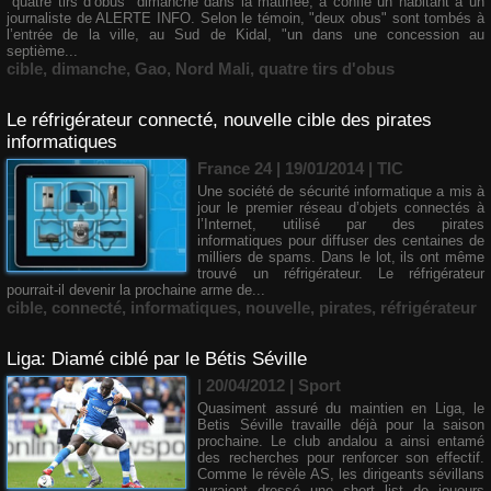
"quatre tirs d’obus" dimanche dans la matinée, a confié un habitant à un
journaliste de ALERTE INFO. Selon le témoin, "deux obus" sont tombés à
l’entrée de la ville, au Sud de Kidal, "un dans une concession au
septième...
cible
,
dimanche
,
Gao
,
Nord Mali
,
quatre tirs d'obus
Le réfrigérateur connecté, nouvelle cible des pirates
informatiques
France 24 | 19/01/2014
|
TIC
Une société de sécurité informatique a mis à
jour le premier réseau d’objets connectés à
l’Internet, utilisé par des pirates
informatiques pour diffuser des centaines de
milliers de spams. Dans le lot, ils ont même
trouvé un réfrigérateur. Le réfrigérateur
pourrait-il devenir la prochaine arme de...
cible
,
connecté
,
informatiques
,
nouvelle
,
pirates
,
réfrigérateur
Liga: Diamé ciblé par le Bétis Séville
| 20/04/2012
|
Sport
Quasiment assuré du maintien en Liga, le
Betis Séville travaille déjà pour la saison
prochaine. Le club andalou a ainsi entamé
des recherches pour renforcer son effectif.
Comme le révèle AS, les dirigeants sévillans
auraient dressé une short list de joueurs