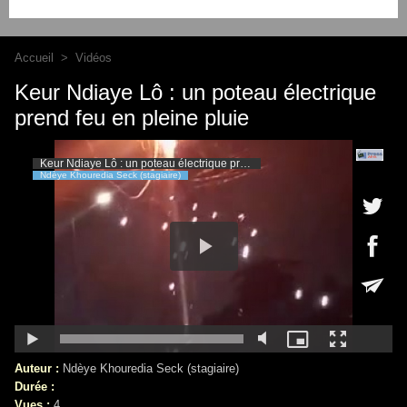
Accueil
>
Vidéos
Keur Ndiaye Lô : un poteau électrique
prend feu en pleine pluie
Auteur :
Ndèye Khouredia Seck (stagiaire)
Durée :
Vues :
4