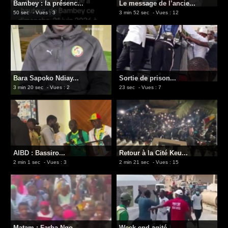
Bambey : la présenc...
Le message de l’ancie...
50 sec
- Vues : 3
3 min 52 sec
- Vues : 12
Bara Sapoko Ndiay...
Sortie de prison...
3 min 20 sec
- Vues : 2
23 sec
- Vues : 7
AIBD : Bassiro...
Retour à la Cité Keu...
2 min 1 sec
- Vues : 3
2 min 21 sec
- Vues : 15
Matam : Farba Ngo...
Week-end agité...