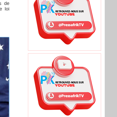
ds de
e loi