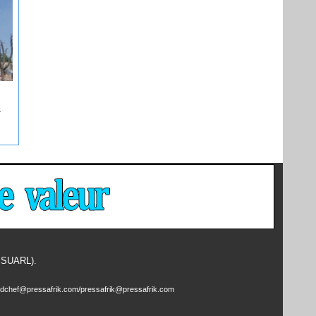
s
- SUARL).
edchef@pressafrik.com/pressafrik@pressafrik.com