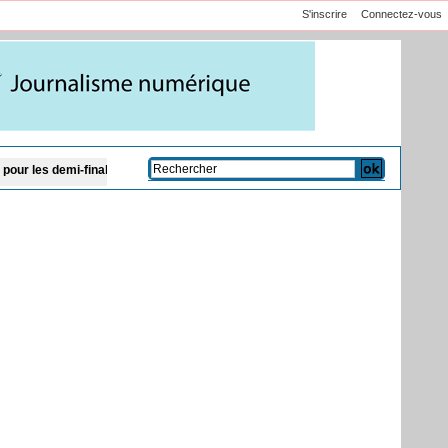
S'inscrire
Connectez-vous
ales
Le chef du CENTCOM américain en visite en Israël pour discuter de l’Iran