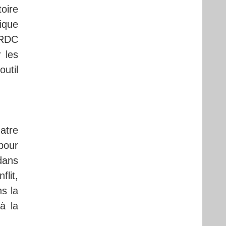
oire
ique
a RDC
 les
outil
atre
 pour
dans
flit,
s la
à la