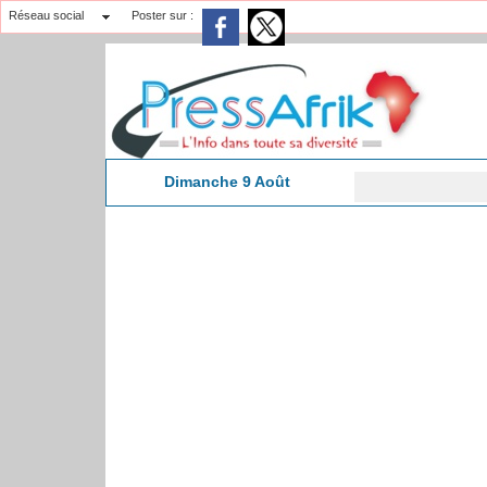
Réseau social
Poster sur :
Dimanche 9 Août
CA
8:05