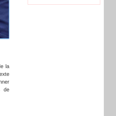
e la
exte
nner
s de