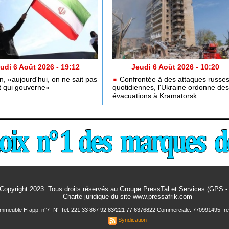
udi 6 Août 2026 - 19:12
Jeudi 6 Août 2026 - 10:20
n, «aujourd'hui, on ne sait pas
Confrontée à des attaques russe
t qui gouverne»
quotidiennes, l'Ukraine ordonne des
évacuations à Kramatorsk
Copyright 2023. Tous droits réservés au Groupe PressTal et Services (GPS 
Charte juridique
du site www.pressafrik.com
 Immeuble H app. n°7
N° Tel: 221 33 867 92 83/221 77 6376822 Commerciale: 770991495
r
Syndication