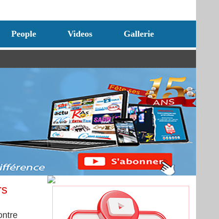
People
Videos
Gallerie
rs
ontre