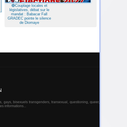
🔴Couplage locales et
législatives, débat sur le
mandat : Babacar Fall
GRADEC pointe le silence
de Diomaye
N
s, gays, bisexuels transgenders, transexual, questioning, queer,
es informations...