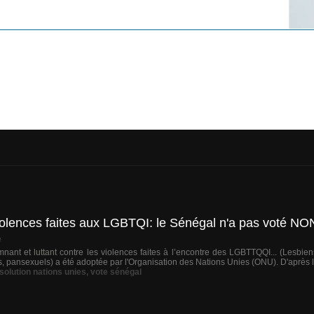
violences faites aux LGBTQI: le Sénégal n'a pas voté NO
e
ant et luttant contre les violences faites à l’encontre des LGBTTQQI... (Lesbien
es, pansexuels) a été adoptée par l'Organisation des Nations Unies (ONU). D'après l
solution nations unies
,
vote sénégal