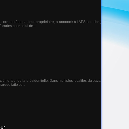
ore retirées par leur propriétaire, a annoncé à l’APS son chef,
 cartes pour celui de...
xième tour de la présidentielle. Dans multiples localités du pays,
arque faite ce...
our