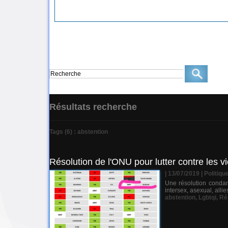
Résultats recherche
Tags (6) : abstention
Résolution de l'ONU pour lutter contre les 
| 13/07/2019
|
Politiqu
Une résolution condamn
intersex, asexual, alli
abstention
,
Lgbtqi
,
Ré