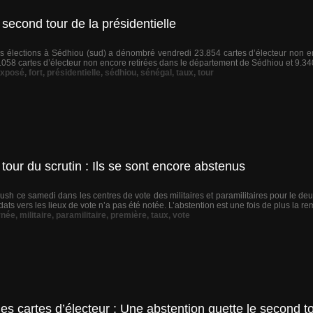
 second tour de la présidentielle
 élections à Sédhiou (sud) a dénombré vendredi 23.854 cartes d’électeur non enc
9.058 cartes d’électeur non encore retirées dans le département de Sédhiou et 9.340
xposé
,
fort
,
présidentielle
,
sédhiou
,
sénégal
,
taux
,
tour
 tour du scrutin : Ils se sont encore abstenus
ush ce samedi dans les centres de vote des militaires et paramilitaires pour le deu
ats vers les lieux de vote n’a pas été notée. L’abstention est une fois de plus la rem
rnée
,
militaire
,
paramilitaire
,
première
,
taux
,
vote
des cartes d’électeur : Une abstention guette le second t