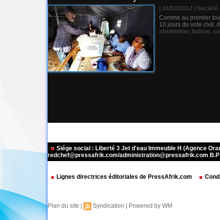
| 16/03/2012
|
Société
Comme au premier tour, 
10 jours du vote civil,
abstention
,
baisse
,
co
Siége social : Liberté 3 Jet d'eau Immeuble H (Agence Or
redchef@pressafrik.com/administration@pressafrik.com B.P: 
Lignes directrices éditoriales de PressAfrik.com
Condi
Plan du site
|
Syndication
|
Powered by WM