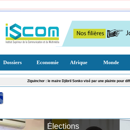
Dossiers
Economie
Afrique
Monde
Ziguinchor : le maire Djibril Sonko visé par une plainte pour diffamation
🔴​ 
Passation de