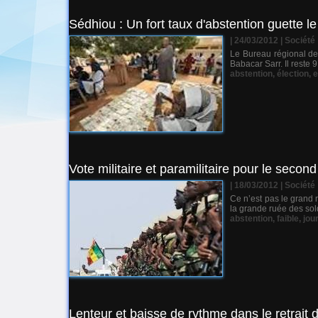
Sédhiou : Un fort taux d'abstention guette le
| 24/03/2012
|
Société
Le Bureau régional des
Babacar Sarr. Il reste 
abstention
,
élection
,
e
Vote militaire et paramilitaire pour le second
| 18/03/2012
|
Société
Ce n’est pas le grand r
la grande ruée des sold
abstention
,
faible
,
jou
Lenteur et baisse de rythme dans le retrait 