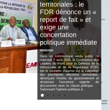
service au 3FPT :
Soulèye Kane
officiellement
installé, il décline
ses orientations
05/08/2026
Soulèye Kane a officiellement pris
fonction, ce mercredi 5 août 2026, en
qualité de Directeur général du Fonds de
Financement de la Formation
professionnelle et technique (3FPT), à
l'issue de la cérémonie de passation de
service avec son prédécesseur, Dr
Amadou Babo Ba, selon un
communiqué. Nommé en Conseil des
ministres du 16 juillet 2026, le nouveau
Directeur général, Inspecteur...