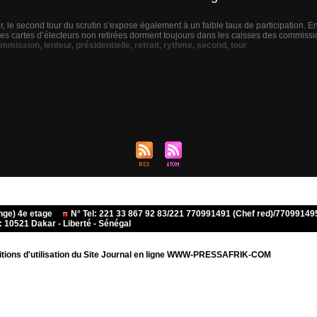
le second tour du scrutin s’expose également à un faible taux de participation. En e
 des cartes d’électeurs non retirées dorment toujours dans les caisses des commissi
mmission
,
lenteur
,
présidentielle
,
retrait
,
rythme
,
second
,
tour
ange) 4e etage
N° Tel: 221 33 867 92 83/221 770991491 (Chef red)/770991
10521 Dakar - Liberté - Sénégal
tions d'utilisation du Site Journal en ligne WWW-PRESSAFRIK-COM