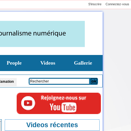
S'inscrire
Connectez-vous
People
Videos
Gallerie
DIRECT - AN : Sonko ouvre le dossier des fonds politique, Fdr réclame la date des
Videos récentes