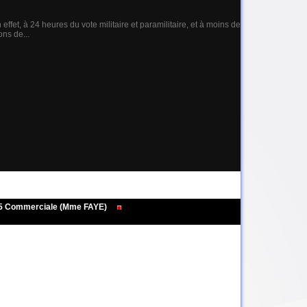
ffet, à 24 heures du vote militaire et paramilitaire, et à moins de
ons de...
495 Commerciale (Mme FAYE)