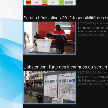
Scrutin Législatives 2012-Insensibilité des s
| 01/07/2012
|
Politiqu
La froideur dont font 
acteurs qui se sont ind
abstention
,
autorités
,
L'abstention, l'une des inconnues du scrutin 
| 22/04/2012
|
Monde
Depuis 1965, le taux d'
de l'attention croissa
abstention
,
crise
,
fra