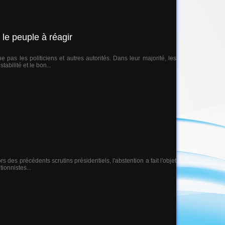
 le peuple à réagir
e pas les politiciens et autres autorités. Dans leur majorité, les
abilité et le bon...
 des précédents scrutins présidentiels, l'abstention a fait l'objet
ionnistes...