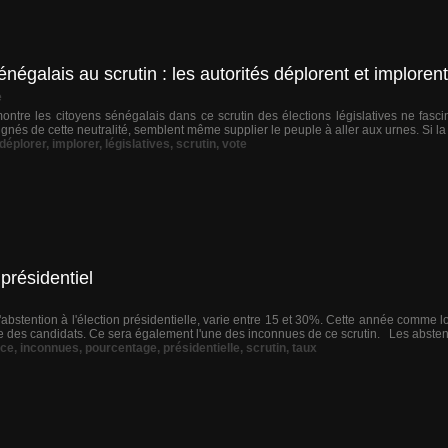
énégalais au scrutin : les autorités déplorent et implorent
e
montre les citoyens sénégalais dans ce scrutin des élections législatives ne fascin
ignés de cette neutralité, semblent même supplier le peuple à aller aux urnes. Si la st
déplorer
,
implorer
,
législatives
,
scrutin
,
vote
présidentiel
abstention à l'élection présidentielle, varie entre 15 et 30%. Cette année comme lors
nte des candidats. Ce sera également l'une des inconnues de ce scrutin. Les abstent
nce
,
inconnues
,
pourcentage
,
présidentielle
,
scrutin
,
taux