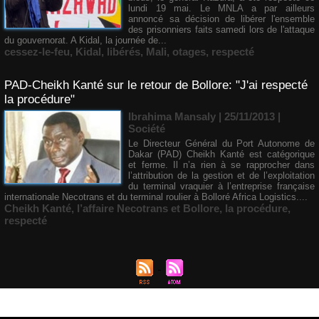
lundi 19 mai. Le MNLA a par ailleurs
annoncé sa décision de libérer l'ensemble
des prisonniers faits samedi lors de l'attaque
du gouvernorat. A Kidal, la journée de...
cessez-le-feu
,
Kidal
,
libérés
,
Mali
,
otages
,
respecté
PAD-Cheikh Kanté sur le retour de Bollore: "J'ai respecté
la procédure"
Ibrahima Mansaly
| 25/11/2013
|
Société
Le Directeur Général du Port Autonome de
Dakar (PAD) Cheikh Kanté est catégorique
et ferme. Il n’a rien à se rapprocher dans
l’attribution de la gestion et de l’exploitation
du terminal vraquier à l’entreprise française
internationale Necotrans et du terminal roulier à Bolloré Africa Logistics....
Cheikh Kanté
,
l’affaire Necotrans et Bollore
,
la procédure
,
respecté