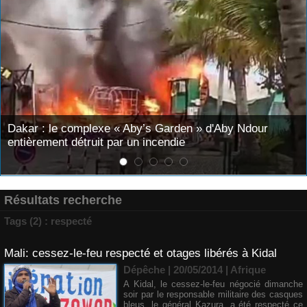
 « Aby’s Garden » d'Aby Ndour
Mary Teuw Niane : «L
par un incendie
juges. Il finit toujo
Résultats recherche
Tags (2) : respecté
Mali: cessez-le-feu respecté et otages libérés à Kidal
Dépêche | 20/05/2014
|
Afrique
A Kidal, le cessez-le-feu négocié dimanche
soir par le responsable militaire des casques
bleus, le général Kazura, a été respecté ce