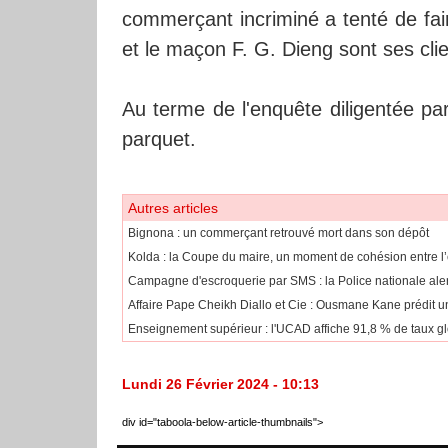
commerçant incriminé a tenté de fai
et le maçon F. G. Dieng sont ses clie
Au terme de l'enquête diligentée par
parquet.
Autres articles
Bignona : un commerçant retrouvé mort dans son dépôt
Kolda : la Coupe du maire, un moment de cohésion entre l’
Campagne d'escroquerie par SMS : la Police nationale aler
Affaire Pape Cheikh Diallo et Cie : Ousmane Kane prédit une
Enseignement supérieur : l'UCAD affiche 91,8 % de taux gl
Lundi 26 Février 2024 - 10:13
div id="taboola-below-article-thumbnails">