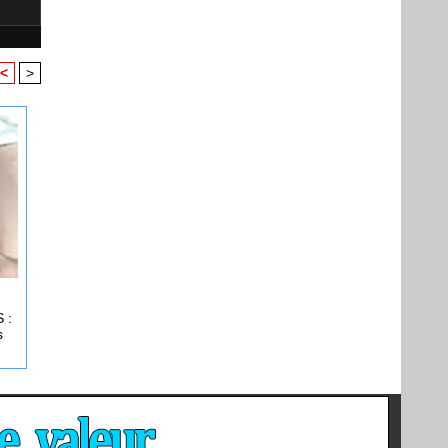
<
>
 :
s