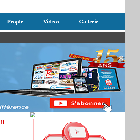
People
Videos
Gallerie
un