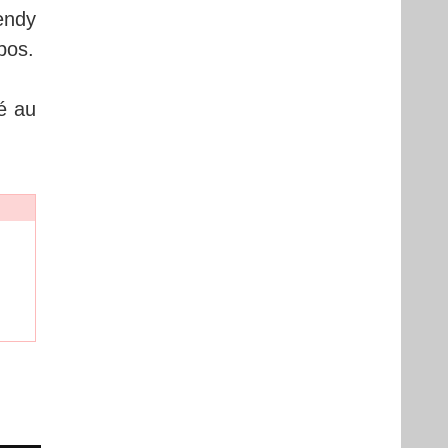
endy
pos.
ré au