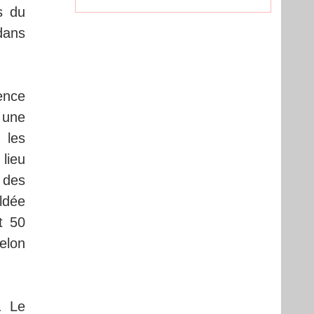
s du
dans
ence
 une
 les
lieu
 des
ldée
t 50
selon
. Le