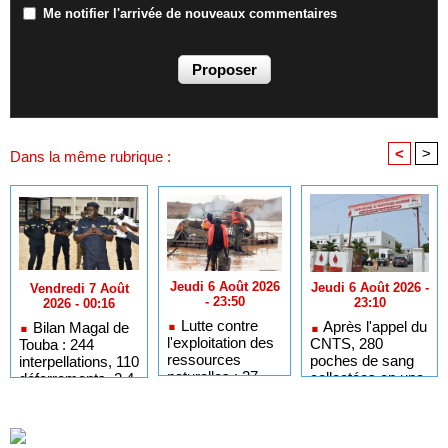
Me notifier l'arrivée de nouveaux commentaires
<
>
Dans la même rubrique :
Jeudi 6 Août 2026
Jeudi 6 Août 2026 -
Vendredi 7 Août
- 23:50
23:10
2026 - 00:16
Lutte contre
Après l'appel du
Bilan Magal de
l'exploitation des
CNTS, 280
Touba : 244
ressources
poches de sang
interpellations, 110
naturelles : 27
collectées en une
déferrements, 2,4
dragues détruites
journée
millions FCFA
sur la Falémé
d'amendes
(Police)