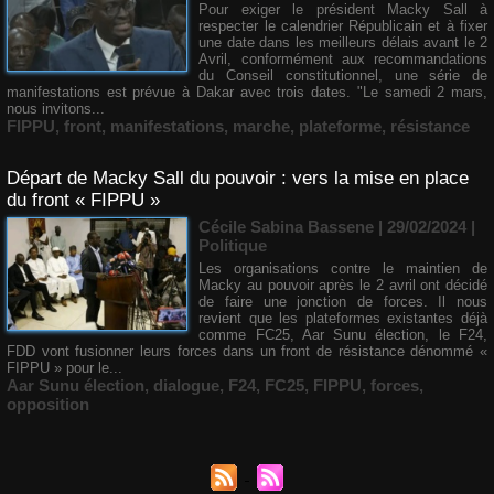
Pour exiger le président Macky Sall à
respecter le calendrier Républicain et à fixer
une date dans les meilleurs délais avant le 2
Avril, conformément aux recommandations
du Conseil constitutionnel, une série de
manifestations est prévue à Dakar avec trois dates. "Le samedi 2 mars,
nous invitons...
FIPPU
,
front
,
manifestations
,
marche
,
plateforme
,
résistance
Départ de Macky Sall du pouvoir : vers la mise en place
du front « FIPPU »
Cécile Sabina Bassene
| 29/02/2024
|
Politique
Les organisations contre le maintien de
Macky au pouvoir après le 2 avril ont décidé
de faire une jonction de forces. Il nous
revient que les plateformes existantes déjà
comme FC25, Aar Sunu élection, le F24,
FDD vont fusionner leurs forces dans un front de résistance dénommé «
FIPPU » pour le...
Aar Sunu élection
,
dialogue
,
F24
,
FC25
,
FIPPU
,
forces
,
opposition