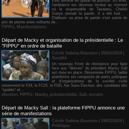
s'est terminé en queue de poisson. En effet,
l'ambiance est devenue tendue au moment
où le responsable de Taxawou, Cheikh
Gueye prenait la parole. Il a été hué.
D'ailleurs sa prise de parole s'est suivie de
jets de pierres entre militants de...
FIPPU
,
Manifestations
Départ de Macky et organisation de la présidentielle : Le
"FIPPU" en ordre de bataille
Cécile Sabina Bassene
| 29/02/2024
|
Société
Un nouveau Front de résistance pour faire
face aux "dérives" du président Macky Sall
est mise en place. Dénommée FIPPU, ladite
plateforme est composée de partis politiques
et d’organisations de la société civile
notamment le F24, le FC25, le FDD, Aar Sunu Élection, des candidats dits
''spoliés'' et...
élection
,
FIPPU
,
Macky
,
présidentielle
,
Sall
,
scrutin
Départ de Macky Sall : la plateforme FIPPU annonce une
série de manifestations
Cécile Sabina Bassene
| 29/02/2024
|
Politique