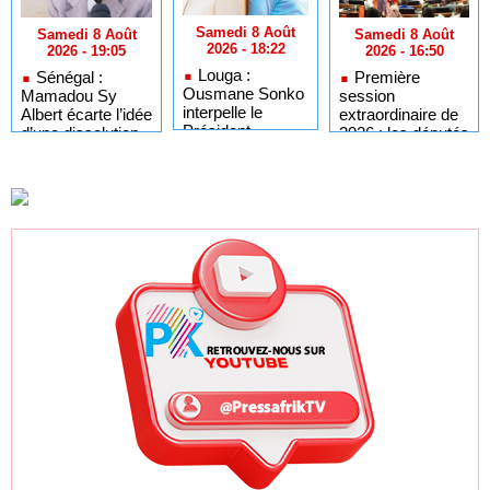
Samedi 8 Août
Samedi 8 Août
Samedi 8 Août
2026 - 18:22
2026 - 16:50
2026 - 19:05
Louga :
Première
Sénégal :
Ousmane Sonko
session
Mamadou Sy
interpelle le
extraordinaire de
Albert écarte l’idée
Président
2026 : les députés
d’une dissolution
Diomaye sur
convoqués en
de l’Assemblée
l'organisation des
séance plénière
nationale
élections locales
ce lundi 10 août