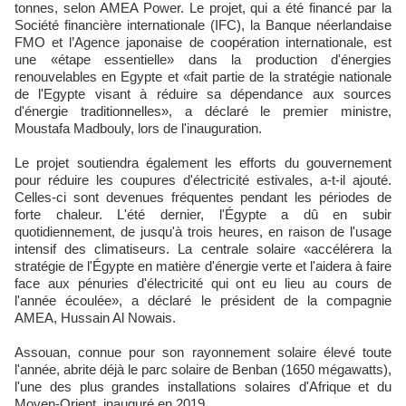
tonnes, selon AMEA Power. Le projet, qui a été financé par la
Société financière internationale (IFC), la Banque néerlandaise
FMO et l’Agence japonaise de coopération internationale, est
une «étape essentielle» dans la production d'énergies
renouvelables en Egypte et «fait partie de la stratégie nationale
de l'Egypte visant à réduire sa dépendance aux sources
d'énergie traditionnelles», a déclaré le premier ministre,
Moustafa Madbouly, lors de l'inauguration.
Le projet soutiendra également les efforts du gouvernement
pour réduire les coupures d'électricité estivales, a-t-il ajouté.
Celles-ci sont devenues fréquentes pendant les périodes de
forte chaleur. L'été dernier, l'Égypte a dû en subir
quotidiennement, de jusqu'à trois heures, en raison de l'usage
intensif des climatiseurs. La centrale solaire «accélérera la
stratégie de l'Égypte en matière d'énergie verte et l'aidera à faire
face aux pénuries d'électricité qui ont eu lieu au cours de
l'année écoulée», a déclaré le président de la compagnie
AMEA, Hussain Al Nowais.
Assouan, connue pour son rayonnement solaire élevé toute
l'année, abrite déjà le parc solaire de Benban (1650 mégawatts),
l'une des plus grandes installations solaires d'Afrique et du
Moyen-Orient, inauguré en 2019.