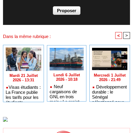
<
>
Dans la même rubrique :
Lundi 6 Juillet
Mercredi 1 Juillet
Mardi 21 Juillet
2026 - 10:18
2026 - 21:49
2026 - 13:31
Neuf
Développement
​Visas étudiants :
cargaisons de
durable : le
La France publie
GNL en trois
Sénégal
les tarifs pour les
mois : Le projet
sélectionné pour
étudiants
GTA en pleine
l'Africa Day à
sénégalais et
accélération
New York grâce à
autres candidats
après un premier
ses bonnes
africains
trimestre record
pratiques sur les
ODD