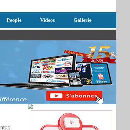
People
Videos
Gallerie
shtag