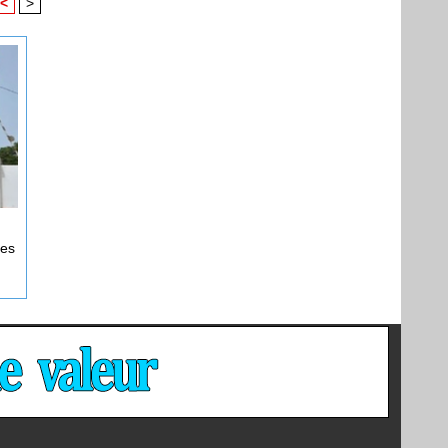
<
>
hes