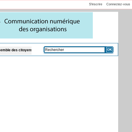
S'inscrire
Connectez-vous
ns
Code de la famille et présence des cadis : Dar Al Istiqaamah plaide pour d