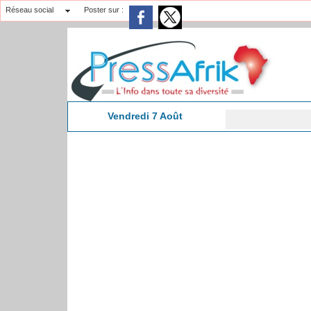
Réseau social
Poster sur :
Vendredi 7 Août
Don de sang : 
4:28