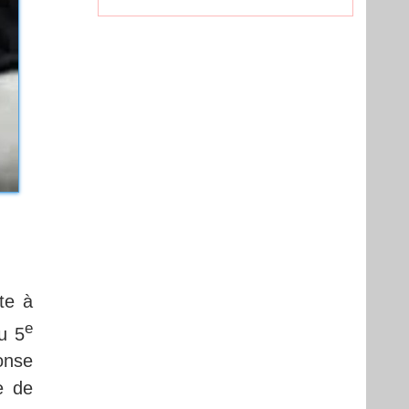
te à
e
u 5
onse
e de