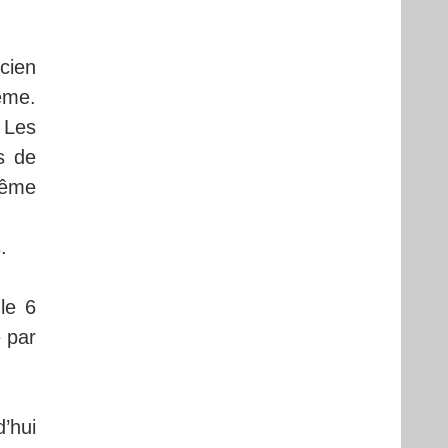
cien
rême.
 Les
s de
rême
.
le 6
é par
’hui