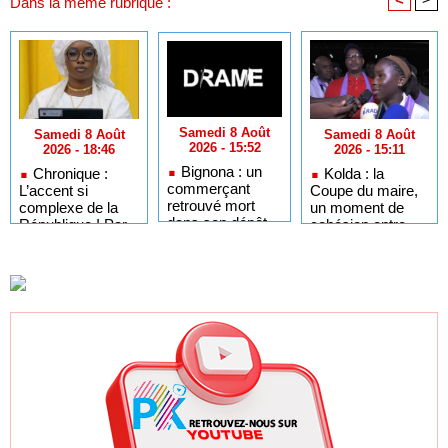
Dans la même rubrique :
Samedi 8 Août
Samedi 8 Août
Samedi 8 Août
2026 - 15:52
2026 - 15:11
2026 - 18:46
Bignona : un
Kolda : la
Chronique :
commerçant
Coupe du maire,
L’accent si
retrouvé mort
un moment de
complexe de la
dans son dépôt
cohésion entre
République ! Par
l’édile et la
Jean Pierre
jeunesse
Correa