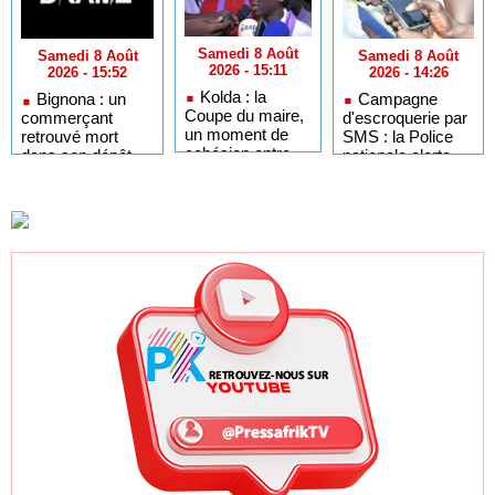
Samedi 8 Août
Samedi 8 Août
Samedi 8 Août
2026 - 15:11
2026 - 14:26
2026 - 15:52
Kolda : la
Campagne
Bignona : un
Coupe du maire,
d'escroquerie par
commerçant
un moment de
SMS : la Police
retrouvé mort
cohésion entre
nationale alerte
dans son dépôt
l’édile et la
les usagers de la
jeunesse
route