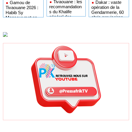
Tivaouane : les
Dakar : vaste
Gamou de
recommandation
opération de la
Tivaouane 2026 :
s du Khalife
Gendarmerie, 60
Habib Sy
général des
abris provisoires
Mansour met en
Tidianes pour le
démantelés et 27
garde les
Gamou 2026
personnes
influenceurs
interpellées
contre le « folklore
»