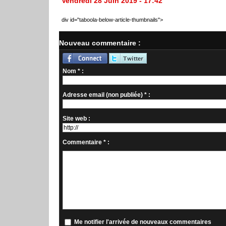
Vendredi 28 Juin 2019 - 17:42
div id="taboola-below-article-thumbnails">
Nouveau commentaire :
Nom * :
Adresse email (non publiée) * :
Site web :
Commentaire * :
Me notifier l'arrivée de nouveaux commentaires