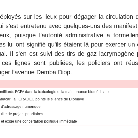
ployés sur les lieux pour dégager la circulation q
qui s’est entretenu avec quelques-uns des manifest
ux, puisque l’autorité administrative a formelle
 lui ont signifié qu’ils étaient là pour exercer un 
al. Il s’en est suivi des tirs de gaz lacrymogène 
es lignes sont publiées, les policiers ont réus
gager l’avenue Demba Diop.
5 milliards FCFA dans la toxicologie et la maintenance biomédicale
 Babacar Fall GRADEC pointe le silence de Diomaye
r d'adressage numérique
le de projets prioritaires
 » et exige une concertation politique immédiate