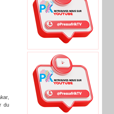
kar,
r du