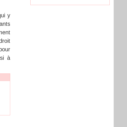
ui y
ants
ment
droit
pour
si à