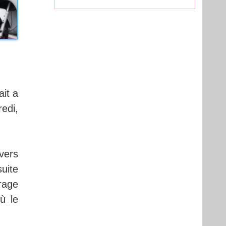
ait a
edi,
vers
uite
rage
ù le