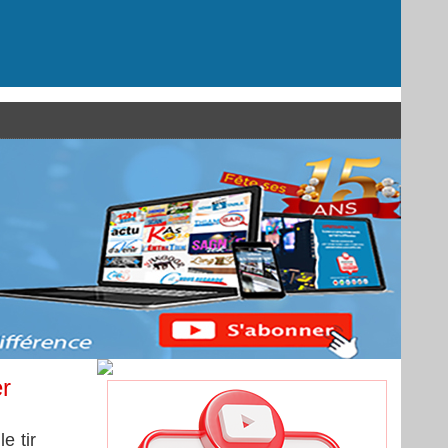
er
e tir