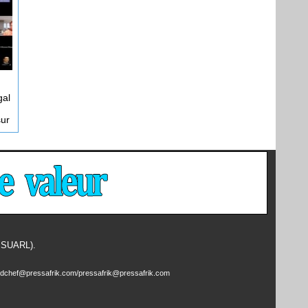
gal
sur
- SUARL).
edchef@pressafrik.com/pressafrik@pressafrik.com