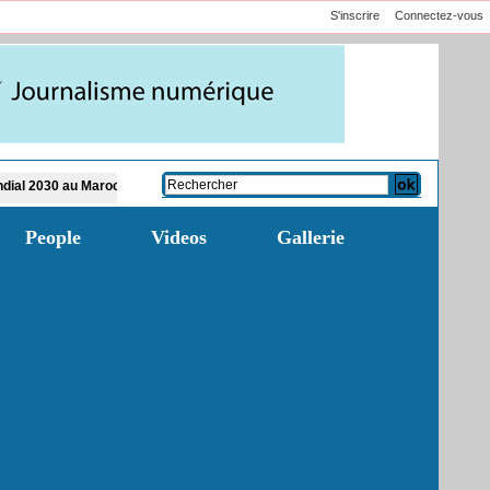
S'inscrire
Connectez-vous
oc
France-Algérie: l'affaire Mehdi Laribi relance la coopération policière contr
People
Videos
Gallerie