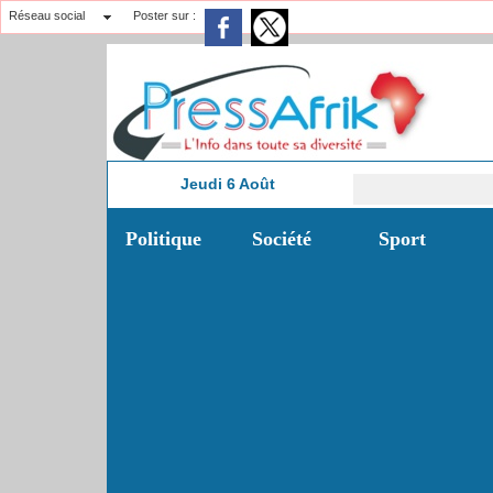
Réseau social
Poster sur :
Jeudi 6 Août
F
8:16
Politique
Société
Sport