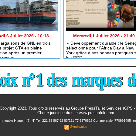
di 6 Juillet 2026 - 10:18
Mercredi 1 Juillet 2026 - 21:49
argaisons de GNL en trois
Développement durable : le Séné
e projet GTA en pleine
sélectionné pour l'Africa Day à New
tion après un premier
York grâce à ses bonnes pratiques 
e record
les ODD
Copyright 2023. Tous droits réservés au Groupe PressTal et Services (GPS 
Charte juridique
du site www.pressafrik.com
 Immeuble H app. n°7
N° Tel: 221 33 867 92 83/221 77 6376822 Commerciale: 770991495
r
Syndication