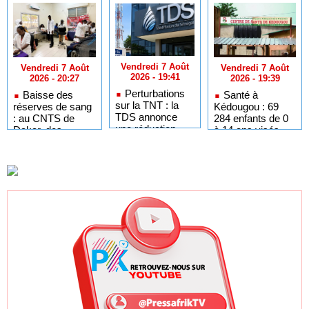
Vendredi 7 Août
Vendredi 7 Août
Vendredi 7 Août
2026 - 19:41
2026 - 19:39
2026 - 20:27
Perturbations
Santé à
Baisse des
sur la TNT : la
Kédougou : 69
réserves de sang
TDS annonce
284 enfants de 0
: au CNTS de
une réduction
à 14 ans visés
Dakar, des
provisoire de ses
par la prévention
citoyens
services
du paludisme
répondent à
l’appel de Pastef