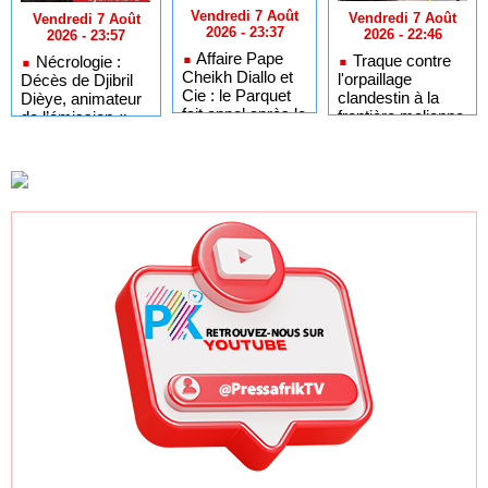
Vendredi 7 Août
Vendredi 7 Août
Vendredi 7 Août
2026 - 23:37
2026 - 22:46
2026 - 23:57
Affaire Pape
Traque contre
Nécrologie :
Cheikh Diallo et
l'orpaillage
Décès de Djibril
Cie : le Parquet
clandestin à la
Dièye, animateur
fait appel après le
frontière malienne
de l’émission «
non-lieu accordé
: 97 personnes
Auto Mag » sur la
à 28 inculpés
interpellées à
TFM
Fadougou