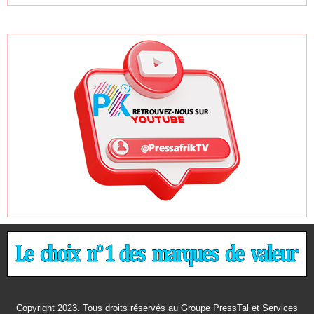
Copyright 2023. Tous droits réservés au Groupe PressTal et Services