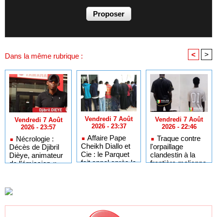
<
>
Dans la même rubrique :
Vendredi 7 Août
Vendredi 7 Août
Vendredi 7 Août
2026 - 23:37
2026 - 22:46
2026 - 23:57
Affaire Pape
Traque contre
Nécrologie :
Cheikh Diallo et
l'orpaillage
Décès de Djibril
Cie : le Parquet
clandestin à la
Dièye, animateur
fait appel après le
frontière malienne
de l’émission «
non-lieu accordé
: 97 personnes
Auto Mag » sur la
à 28 inculpés
interpellées à
TFM
Fadougou