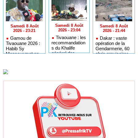
Samedi 8 Août
Samedi 8 Août
Samedi 8 Août
2026 - 23:04
2026 - 21:44
2026 - 23:21
Tivaouane : les
Dakar : vaste
Gamou de
recommandation
opération de la
Tivaouane 2026 :
s du Khalife
Gendarmerie, 60
Habib Sy
général des
abris provisoires
Mansour met en
Tidianes pour le
démantelés et 27
garde les
Gamou 2026
personnes
influenceurs
interpellées
contre le « folklore
»