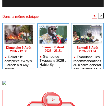
<
>
Dans la même rubrique :
Samedi 8 Août
Samedi 8 Août
Dimanche 9 Août
2026 - 23:21
2026 - 23:04
2026 - 12:38
Gamou de
Tivaouane : les
Dakar : le
Tivaouane 2026 :
recommandations
complexe « Aby’s
Habib Sy
du Khalife général
Garden » d'Aby
Mansour met en
des Tidianes pour
Ndour
garde les
le Gamou 2026
entièrement
influenceurs
détruit par un
contre le «
incendie
folklore »