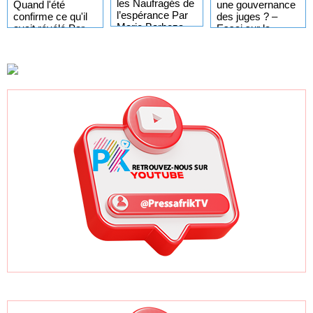
les Naufragés de
une gouvernance
Quand l'été
l’espérance Par
des juges ? –
confirme ce qu'il
Marie Barboza
Essai sur la
avait révélé Par
MENDY –
dikastocratie
Marie Barboza
Regards Croisés
MENDY –
d’une Franco-
Regards Croisés
Sénégalaise
d’une Franco-
Sénégalaise