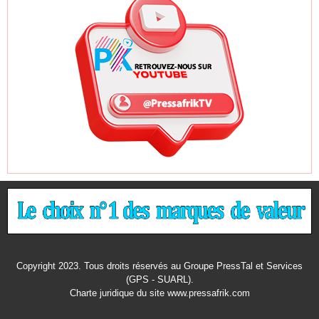
Copyright 2023. Tous droits réservés au Groupe PressTal et Services
(GPS - SUARL).
Charte juridique
du site www.pressafrik.com