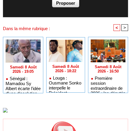
<
>
Dans la même rubrique :
Samedi 8 Août
Samedi 8 Août
Samedi 8 Août
2026 - 18:22
2026 - 16:50
2026 - 19:05
Louga :
Première
Sénégal :
Ousmane Sonko
session
Mamadou Sy
interpelle le
extraordinaire de
Albert écarte l’idée
Président
2026 : les députés
d’une dissolution
Diomaye sur
convoqués en
de l’Assemblée
l'organisation des
séance plénière
nationale
élections locales
ce lundi 10 août