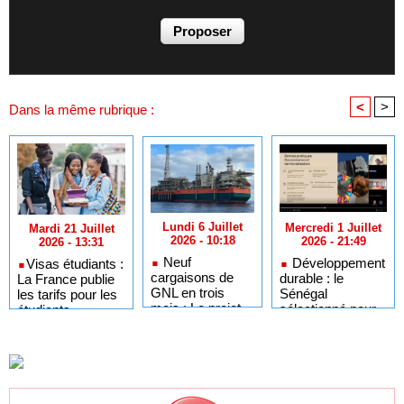
<
>
Dans la même rubrique :
Lundi 6 Juillet
Mercredi 1 Juillet
Mardi 21 Juillet
2026 - 10:18
2026 - 21:49
2026 - 13:31
Neuf
Développement
​Visas étudiants :
cargaisons de
durable : le
La France publie
GNL en trois
Sénégal
les tarifs pour les
mois : Le projet
sélectionné pour
étudiants
GTA en pleine
l'Africa Day à
sénégalais et
accélération
New York grâce à
autres candidats
après un premier
ses bonnes
africains
trimestre record
pratiques sur les
ODD