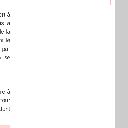
ort à
us a
e la
t le
 par
à se
re à
etour
dent