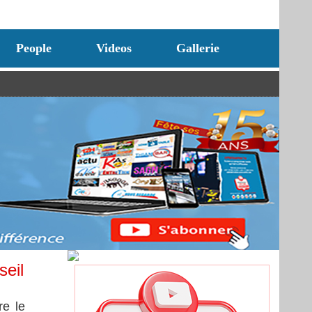
People
Videos
Gallerie
seil
re le