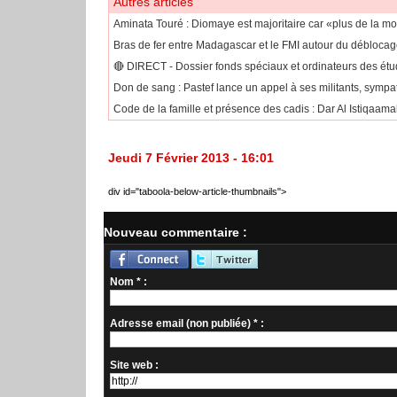
Autres articles
Aminata Touré : Diomaye est majoritaire car «plus de la mo
Bras de fer entre Madagascar et le FMI autour du déblocage
🔴​ DIRECT - Dossier fonds spéciaux et ordinateurs des étudi
Don de sang : Pastef lance un appel à ses militants, sympa
Code de la famille et présence des cadis : Dar Al Istiqaama
Jeudi 7 Février 2013 - 16:01
div id="taboola-below-article-thumbnails">
Nouveau commentaire :
Nom * :
Adresse email (non publiée) * :
Site web :