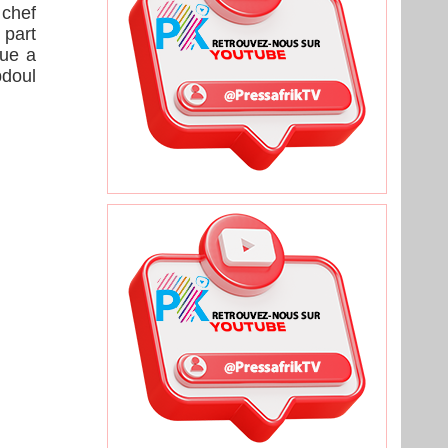
 chef
 part
que a
bdoul