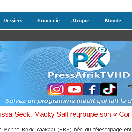
Dossiers
Economie
Afrique
Monde
rissa Seck, Macky Sall regroupe son « Con
tion Benno Bokk Yaakaar (BBY) née du télescopage ent