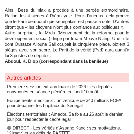
Ainsi, Bess du niak a procédé à une percée extraordinaire.
Raflant les 4 sièges à l’hémicycle. Pour d'aucuns, cela prouve
que le Parti démocratique sénégalais est passé à côté. D’autres
diront que « les citoyens n’ont plus confiance aux politiques ».
Autre surprise , le Mrds (Mouvement de la réforme pour le
développement social ) dirigé par Imam Mbaye Niang. Une liste
dont Oustaze Alioune Sall ocupait la cinquième place, obtient 3
sièges avec son score. Le Parti de la vérité (Pvd) aura quant'à
lui 3 postes de députés.
Abdoul. K. Diop (correspondant dans la banlieue)
Autres articles
Première session extraordinaire de 2026 : les députés
convoqués en séance plénière ce lundi 10 août
Équipements médicaux : un véhicule de 340 millions FCFA
pour dépanner les hôpitaux du Sénégal
Élections territoriales : Amadou Ba fixe au 26 août le dernier
jour pour respecter le cadre légal
🔴​ DIRECT - Les vérités d'Assane Kane : ses motivations,
"Kiiraay" et les défis de PASTEF