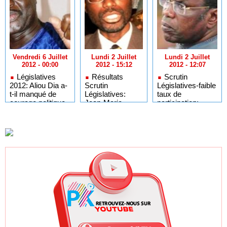
Vendredi 6 Juillet
Lundi 2 Juillet
Lundi 2 Juillet
2012 - 00:00
2012 - 15:12
2012 - 12:07
Législatives
Résultats
Scrutin
2012: Aliou Dia a-
Scrutin
Législatives-faible
t-il manqué de
Législatives:
taux de
courage politique
Jean-Marie
participation:
?
François Biagui
Mbaye Jacques
salue le "saut
Diop voit une
qualitatif" du
"démocratie en
MFDC
péril"