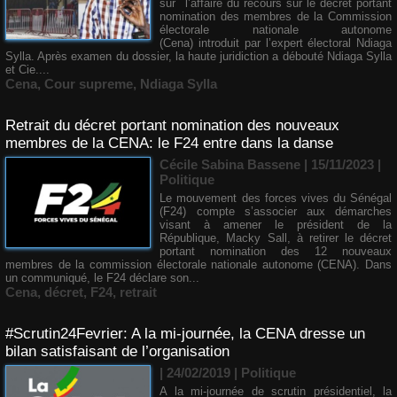
sur l’affaire du recours sur le décret portant
nomination des membres de la Commission
électorale nationale autonome
(Cena) introduit par l’expert électoral Ndiaga
Sylla. Après examen du dossier, la haute juridiction a débouté Ndiaga Sylla
et Cie....
Cena
,
Cour supreme
,
Ndiaga Sylla
Retrait du décret portant nomination des nouveaux
membres de la CENA: le F24 entre dans la danse
Cécile Sabina Bassene
| 15/11/2023
|
Politique
Le mouvement des forces vives du Sénégal
(F24) compte s’associer aux démarches
visant à amener le président de la
République, Macky Sall, à retirer le décret
portant nomination des 12 nouveaux
membres de la commission électorale nationale autonome (CENA). Dans
un communiqué, le F24 déclare son...
Cena
,
décret
,
F24
,
retrait
#Scrutin24Fevrier: A la mi-journée, la CENA dresse un
bilan satisfaisant de l’organisation
| 24/02/2019
|
Politique
A la mi-journée de scrutin présidentiel, la