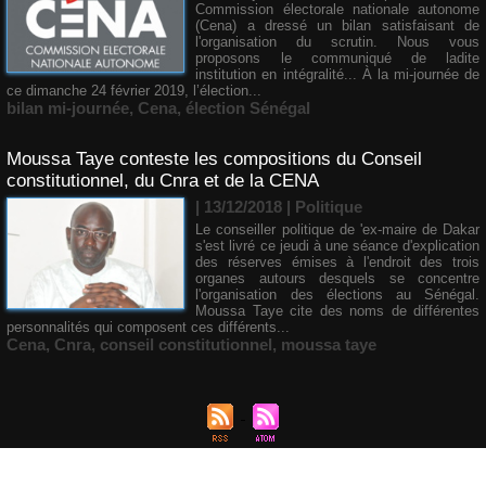
Commission électorale nationale autonome
(Cena) a dressé un bilan satisfaisant de
l'organisation du scrutin. Nous vous
proposons le communiqué de ladite
institution en intégralité... À la mi-journée de
ce dimanche 24 février 2019, l’élection...
bilan mi-journée
,
Cena
,
élection Sénégal
Moussa Taye conteste les compositions du Conseil
constitutionnel, du Cnra et de la CENA
| 13/12/2018
|
Politique
Le conseiller politique de 'ex-maire de Dakar
s'est livré ce jeudi à une séance d'explication
des réserves émises à l'endroit des trois
organes autours desquels se concentre
l'organisation des élections au Sénégal.
Moussa Taye cite des noms de différentes
personnalités qui composent ces différents...
Cena
,
Cnra
,
conseil constitutionnel
,
moussa taye