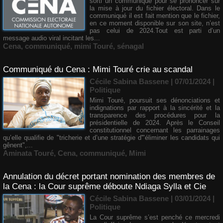
sorti un communiqué pour se prononcer sur
la mise à jour du fichier électoral. Dans le
communiqué il est fait mention que le fichier,
en ce moment disponible sur son site, n’est
pas celui de 2024.Tout est parti d’un
message audio viral incitant les...
Cena
,
communiqué
,
mimi Touré
,
sénagal
Communiqué du Cena : Mimi Touré crie au scandal
Cécile Sabina Bassene
| 07/01/2024
|
Politique
Mimi Touré, poursuit ses dénonciations et
indignations par rapport à la sincérité et la
transparence des procédures pour la
présidentielle de 2024. Après le Conseil
constitutionnel concernant les parrainages
qu’elle qualifie de "tricherie et d’une stratégie d'"éliminer les candidats qui
gênent",...
Aminata Touré
,
Cena
,
communiqué
,
Mimi
Annulation du décret portant nomination des membres de
la Cena : la Cour suprême déboute Ndiaga Sylla et Cie
Cécile Sabina Bassene
| 03/01/2024
|
Politique
La Cour suprême s’est penché ce mercredi