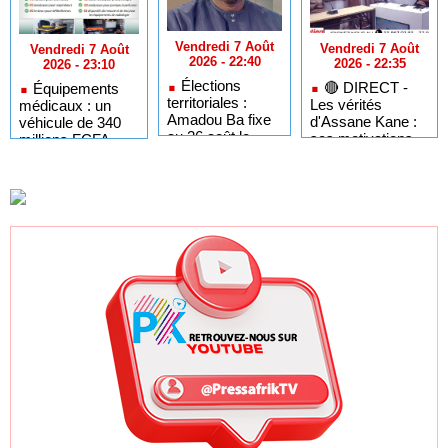
Vendredi 7 Août
Vendredi 7 Août
Vendredi 7 Août
2026 - 22:40
2026 - 22:35
2026 - 23:10
Élections
🔴​ DIRECT -
Équipements
territoriales :
Les vérités
médicaux : un
Amadou Ba fixe
d'Assane Kane :
véhicule de 340
au 26 août le
ses motivations,
millions FCFA
dernier jour pour
"Kiiraay" et les
pour dépanner les
respecter le
défis de PASTEF
hôpitaux du
cadre légal
Sénégal