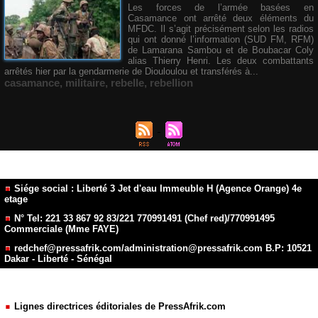
Les forces de l’armée basées en
Casamance ont arrêté deux éléments du
MFDC. Il s’agit précisément selon les radios
qui ont donné l’information (SUD FM, RFM)
de Lamarana Sambou et de Boubacar Coly
alias Thierry Henri. Les deux combattants
arrêtés hier par la gendarmerie de Diouloulou et transférés à...
casamance
,
militaire
,
rebelle
,
rebellion
Siége social : Liberté 3 Jet d'eau Immeuble H (Agence Orange) 4e
etage
N° Tel: 221 33 867 92 83/221 770991491 (Chef red)/770991495
Commerciale (Mme FAYE)
redchef@pressafrik.com/administration@pressafrik.com B.P: 10521
Dakar - Liberté - Sénégal
Lignes directrices éditoriales de PressAfrik.com