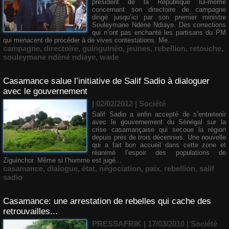
président de la République lui-même
concernant son directoire de campagne
dirigé jusqu’ici par son premier ministre
Souleymane Ndéné Ndiaye. Des corrections
qui n’ont pas enchanté les partisans du PM
qui menacent de procéder à de vives contestations. Me...
campagne
,
directoire
,
guinguinéo
,
jeunes
,
rebellion
,
retouche
,
souleymane ndéné ndiaye
,
wade
Casamance salue l’initiative de Salif Sadio à dialoguer
avec le gouvernement
| 02/02/2012
|
Société
Salif Sadio a enfin accepté de s’entretenir
avec le gouvernement du Sénégal sur la
crise casamançaise qui secoue la région
depuis près de trois décennies. Une nouvelle
qui a fait bon accueil dans cette zone et
réanimé l’espoir des populations de
Ziguinchor. Même si l’homme est jugé...
casamance
,
dialogue
,
état
,
négociation
,
paix
,
rebellion
,
salif
sadio
Casamance: une arrestation de rebelles qui cache des
retrouvailles...
PRESSAFRIK | 17/03/2010
|
Société