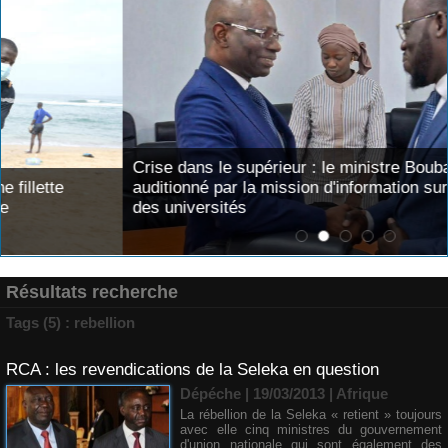
Crise dans le supérieur : le ministre Boubacar Camara
auditionné par la mission d'information sur l'instabilité
des universités
Résultats recherche
Tags (5) : rebellion
RCA : les revendications de la Seleka en question
Dépéche | 19/03/2013
|
Afrique
La rébellion de la Seleka « retient » toujours
avec elle cinq ministres du gouvernement
d'union nationale qui sont également des