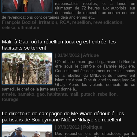
responsables rebelles, et a lancé un
ultimatum de 72 heures aux autorités leur
demandant de respecter un certain nombre
de revendications dont certaines déjà anciennes et...
François Bozizé
,
irritation
,
RCA
,
rebellion
,
revendication
,
seleka
,
ultimatum
Mali: à Gao, où la rébellion touareg est entrée, les
habitants se terrent
| 01/04/2012
|
Afrique
C'était la dernière grande garnison du Nord à
être sous le contrôle de l'armée réguliere.
Gao est tombée ce samedi entre les mains
de la rébellion du MNLA et du mouvement
islamiste Ansar Dine du chef touareg Iyad Ag
Ghaly. Après les violents combats de ce
samedi, le chef de la junte aurait donné à...
armée
,
bamako
,
gao
,
habitants
,
mali
,
putsch
,
rebellion
,
tourags
Le directoire de campagne de Me Wade dédoublé, les
partisans de Souleymane Ndéné Ndiaye se rebellent
| 07/03/2012
|
Politique
Des retouches ont été effectuées par le