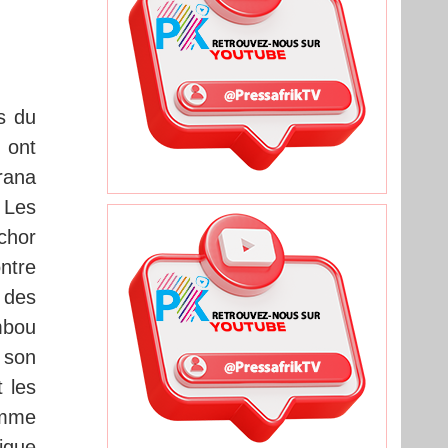
s du
 ont
rana
 Les
chor
ntre
 des
mbou
 son
 les
omme
lique