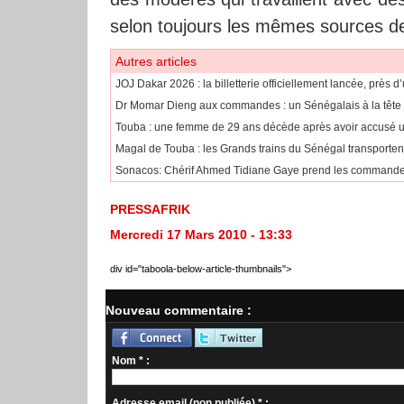
selon toujours les mêmes sources des
Autres articles
JOJ Dakar 2026 : la billetterie officiellement lancée, près d
​Dr Momar Dieng aux commandes : un Sénégalais à la tête
​Touba : une femme de 29 ans décède après avoir accusé 
​Magal de Touba : les Grands trains du Sénégal transporte
Sonacos: Chérif Ahmed Tidiane Gaye prend les commandes 
PRESSAFRIK
Mercredi 17 Mars 2010 - 13:33
div id="taboola-below-article-thumbnails">
Nouveau commentaire :
Nom * :
Adresse email (non publiée) * :