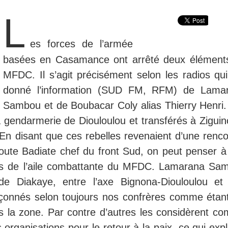
L
es forces de l’armée
basées en Casamance ont arrêté deux élément
MFDC. Il s’agit précisément selon les radios qui
donné l’information (SUD FM, RFM) de Lama
Sambou et de Boubacar Coly alias Thierry Henri.
a gendarmerie de Diouloulou et transférés à Ziguin
 En disant que ces rebelles revenaient d’une renco
oute Badiate chef du front Sud, on peut penser à
rmes de l’aile combattante du MFDC. Lamarana Sa
e Diakaye, entre l’axe Bignona-Diouloulou et
çonnés selon toujours nos confrères comme étant
 la zone. Par contre d’autres les considèrent c
organisations pour le retour à la paix, ce qui exp