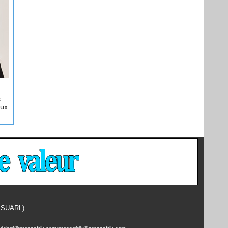
 :
eux
- SUARL).