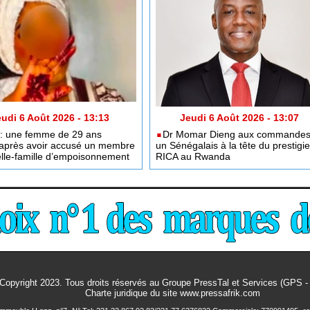
udi 6 Août 2026 - 13:13
Jeudi 6 Août 2026 - 13:07
 : une femme de 29 ans
​Dr Momar Dieng aux commandes
après avoir accusé un membre
un Sénégalais à la tête du prestigi
elle-famille d’empoisonnement
RICA au Rwanda
Copyright 2023. Tous droits réservés au Groupe PressTal et Services (GPS 
Charte juridique
du site www.pressafrik.com