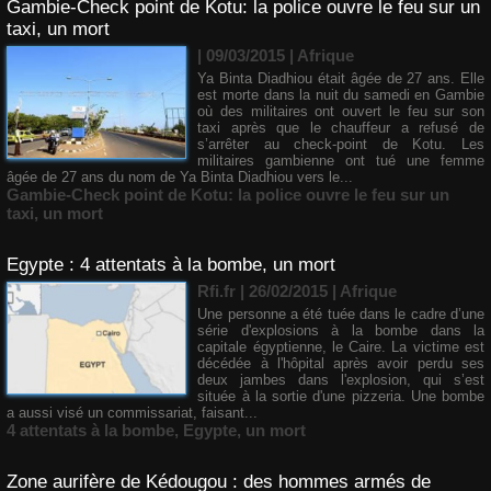
Gambie-Check point de Kotu: la police ouvre le feu sur un
taxi, un mort
| 09/03/2015
|
Afrique
Ya Binta Diadhiou était âgée de 27 ans. Elle
est morte dans la nuit du samedi en Gambie
où des militaires ont ouvert le feu sur son
taxi après que le chauffeur a refusé de
s’arrêter au check-point de Kotu. Les
militaires gambienne ont tué une femme
âgée de 27 ans du nom de Ya Binta Diadhiou vers le...
Gambie-Check point de Kotu: la police ouvre le feu sur un
taxi
,
un mort
Egypte : 4 attentats à la bombe, un mort
Rfi.fr | 26/02/2015
|
Afrique
Une personne a été tuée dans le cadre d’une
série d'explosions à la bombe dans la
capitale égyptienne, le Caire. La victime est
décédée à l'hôpital après avoir perdu ses
deux jambes dans l'explosion, qui s’est
située à la sortie d'une pizzeria. Une bombe
a aussi visé un commissariat, faisant...
4 attentats à la bombe
,
Egypte
,
un mort
Zone aurifère de Kédougou : des hommes armés de