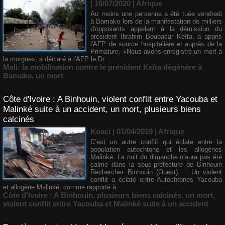
| 10/07/2020
|
Afrique
Au moins une personne a été tuée vendredi
à Bamako lors de la manifestation de milliers
d'opposants appelant à la démission du
président Ibrahim Boubacar Keïta, a appris
l'AFP de source hospitalière et auprès de la
Primature. «Nous avons enregistré un mort à
la morgue», a déclaré à l'AFP le Dr...
Mali: la mobilisation contre le président Keïta dégénère à
Bamako
,
un mort
​Côte d'Ivoire : A Binhouin, violent conflit entre Yacouba et
Malinké suite à un accident, un mort, plusieurs biens
calcinés
Koaci | 01/04/2019
|
Afrique
C’est un autre conflit qui éclate entre la
population autochtone et les allogènes
Malinké. La nuit du dimanche n’aura pas été
calme dans la sous-préfecture de Binhouin
Rechercher Binhouin (Ouest). Un violent
conflit a éclaté entre Autochtones Yacouba
et allogène Malinké, comme rapporté à...
​Côte d'Ivoire : A Binhouin
,
plusieurs biens calcinés
,
un mort
,
violent conflit entre Yacouba et Malinké suite à un accident