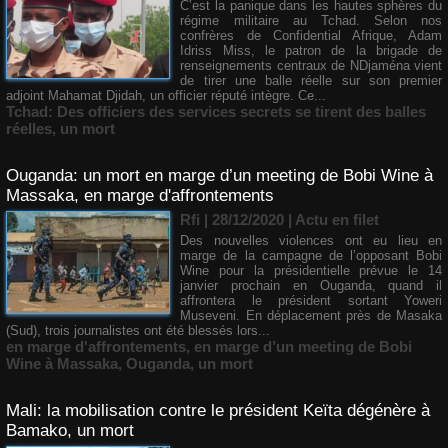
C’est la panique dans les hautes sphères du
régime militaire au Tchad. Selon nos
confrères de Confidential Afrique, Adam
Idriss Miss, le patron de la brigade de
renseignements centraux de NDjaména vient
de tirer une balle réelle sur son premier
adjoint Mahamat Djidah, un officier réputé intègre. Ce...
Tchad: Des officiers des services secrets se tirent des balles
réelles
,
un mort
Ouganda: un mort en marge d’un meeting de Bobi Wine à
Massaka, en marge d'affrontements
Rfi | 28/12/2020
|
Actu en filet
​Des nouvelles violences ont eu lieu en
marge de la campagne de l’opposant Bobi
Wine pour la présidentielle prévue le 14
janvier prochain en Ouganda, quand il
affrontera le président sortant Yoweri
Museveni. En déplacement près de Masaka
(Sud), trois journalistes ont été blessés lors...
en marge d'affrontements
,
en marge d’un meeting de Bobi
Wine à Massaka
,
Ouganda
,
un mort
Mali: la mobilisation contre le président Keïta dégénère à
Bamako, un mort