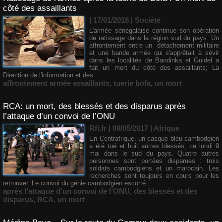
côté des assaillants
| 17/01/2018
|
Société
L'armée sénégalaise continue son opération
de ratissage dans la région sud du pays. Un
affrontement entre un détachement militaire
et une bande armée qui s'apprêtait à sévir
dans les localités de Bandinka et Guidel a
fait un mort du côté des assaillants; La
Direction de l'information et des...
affrontement armée assaillants
,
tuerie bofa
,
un mort
RCA: un mort, des blessés et des disparus après
l’attaque d’un convoi de l’ONU
Rfi.fr | 09/05/2017
|
Afrique
En Centrafrique, un casque bleu cambodgien
a été tué et huit autres blessés, ce lundi 9
mai dans le sud du pays. Quatre autres
personnes sont portées disparues : trois
soldats cambodgiens et un marocain. Les
recherches sont toujours en cours pour les
retrouver. Le convoi du génie cambodgien escorté...
après l’attaque d’un convoi de l’ONU
,
des blessés et des
disparus
,
RCA
,
un mort