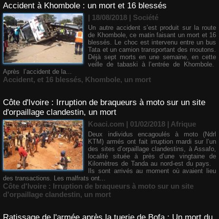
Accident à Khombole : un mort et 16 blessés
| 18/08/2018
|
Société
Un autre accident s’est produit sur la route
de Khombole, ce matin faisant un mort et 16
blessés. Le choc est intervenu entre un bus
Tata et un camion transportant des moutons.
Déjà sept morts en une semaine, en cette
veille de tabaski à l’entrée de Khombole.
Après l’accident de la...
Accident
,
et 16 blessés
,
Khombole
,
un mort
Côte d'Ivoire : Irruption de braqueurs à moto sur un site
d'orpaillage clandestin, un mort
Koaci.com | 01/02/2018
|
Afrique
Deux individus encagoulés à moto (Ndrl
KTM) armés ont fait irruption mardi sur l’un
des sites d’orpaillage clandestins, à Assafo,
localité située à près d’une vingtaine de
Kilomètres de Tanda au nord-est du pays.
Ils sont arrivés au moment où avaient lieu
des transactions. Les malfrats ont...
Côte d'Ivoire : Irruption de braqueurs à moto sur un site
d'orpaillage clandestin
,
un mort
Ratissage de l'armée après la tuerie de Bofa : Un mort du