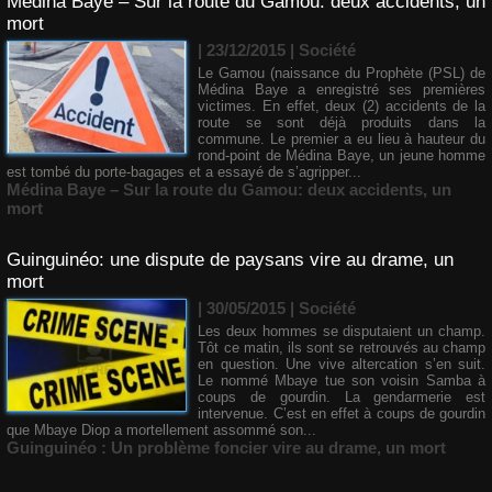
​Médina Baye – Sur la route du Gamou: deux accidents, un
mort
| 23/12/2015
|
Société
Le Gamou (naissance du Prophète (PSL) de
Médina Baye a enregistré ses premières
victimes. En effet, deux (2) accidents de la
route se sont déjà produits dans la
commune. Le premier a eu lieu à hauteur du
rond-point de Médina Baye, un jeune homme
est tombé du porte-bagages et a essayé de s’agripper...
​Médina Baye – Sur la route du Gamou: deux accidents
,
un
mort
Guinguinéo: une dispute de paysans vire au drame, un
mort
| 30/05/2015
|
Société
Les deux hommes se disputaient un champ.
Tôt ce matin, ils sont se retrouvés au champ
en question. Une vive altercation s’en suit.
Le nommé Mbaye tue son voisin Samba à
coups de gourdin. La gendarmerie est
intervenue. C’est en effet à coups de gourdin
que Mbaye Diop a mortellement assommé son...
Guinguinéo : Un problème foncier vire au drame
,
un mort