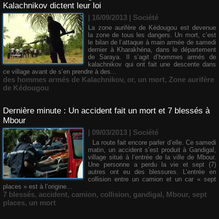
Kalachnikov dictent leur loi
| 16/09/2013
|
Société
La zone aurifère de Kédougou est devenue
la zone de tous les dangers. Un mort, c’est
le bilan de l’attaque à main armée de samedi
dernier à Kharakhéna, dans le département
de Saraya. Il s’agit d’hommes armés de
kalachnikov qui ont fait une descente dans
ce village avant de s’en prendre à des...
des hommes armés de Kalachnikov
,
or
,
un mort
,
Zone aurifère
de Kédougou
Dernière minute : Un accident fait un mort et 7 blessés à
Mbour
| 09/03/2013
|
Société
La route fait encore parler d’elle. Ce samedi
matin, un accident s’est produit à Gandigal,
village situé à l’entrée de la ville de Mbour.
Une personne a perdu la vie et sept (7)
autres ont eu des blessures. L’entrée en
collision entre un camion et un car « sept
places » est à l’origine...
7 blessés
,
accident
,
camion
,
collision
,
gandigal
,
Mbour
,
sept
places
,
un mort