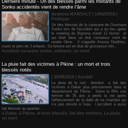
Dernière minute - Un des blessés parmi les militants de
Sonko accidentés vient de rendre l’âme
Ibrahima MANSALY | 14/02/2019
|
Politique
Un des blessés de la caravane de Ousmane
Sonko lors de l'accident qui a eu lieu après
le meeting de Bignona mardi 12 février et
qui était dans un état comateux vient de
rendre l'âme. Il s'appelle Arouna Diedhiou,
marié et père de 3 enfants. Sa femme est en état de grossesse très...
Accident caravane sonko
,
militants
,
un mort
La pluie fait des victimes à Pikine : un mort et trois
blessés notés
| 30/08/2018
|
Société
La pluie de la nuit dernière a fait des
victimes à Dakar plus précisément dans le
département de Pikine. Selon la Rfm une
femme de 35 ans a perdu la vie après
l'affaissement de la dalle de sa chambre qui
n’a pas résisté à l’eau. L'accident a aussi
fait blessés au quartier...
à Dakar
,
à Pikine
,
et trois blessés
,
fait des victimes
,
La pluie
,
un mort