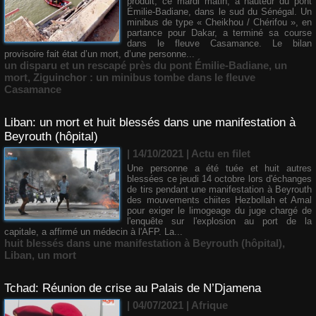
produit, ce mardi matin, à hauteur du pont
Émilie-Badiane, dans le sud du Sénégal. Un
minibus de type « Cheikhou / Chérifou », en
partance pour Dakar, a terminé sa course
dans le fleuve Casamance. Le bilan
provisoire fait état d’un mort, d’une personne...
un disparu et un rescapé près du pont Émilie-Badiane
,
un
mort
,
Ziguinchor : un minibus tombe dans le fleuve
Casamance
Liban: un mort et huit blessés dans une manifestation à
Beyrouth (hôpital)
| 14/10/2021
|
Actu en filet
Une personne a été tuée et huit autres
blessées ce jeudi 14 octobre lors d'échanges
de tirs pendant une manifestation à Beyrouth
des mouvements chiites Hezbollah et Amal
pour exiger le limogeage du juge chargé de
l'enquête sur l'explosion au port de la
capitale, a affirmé un médecin à l'AFP. La...
huit blessés dans une manifestation à Beyrouth (hôpital)
,
Liban
,
un mort
Tchad: Réunion de crise au Palais de N’Djamena
| 04/07/2021
|
Afrique