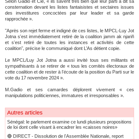
Selon Gadio et Cie, « ils savent très bien que leur parti a dit sa
consternation devant les listes fantaisistes et sectaires issues
des investitures concoctées par leur leader et sa garde
rapprochée ».
"Après son rejet ferme et indigné de ces listes, le MPCL-Luy Jot
Jotna s'est immédiatement retiré de la coalition jamm ak njariñ
et s'est retiré de toutes les instances et activités de cette
coalition", précise le communiqué dont L’As détient copie.
Le MPCL/Luy Jot Jotna a aussi invité tous ses militants et
sympathisants à se retirer de « tous les comités électoraux de
cette coalition et de rester à l'écoute de la position du Parti sur le
vote du 17 novembre 2024 ».
M.Gadio et ses camardes déplorent vivement « ces
manipulations politiciennes, immatures et irresponsables ».
Autres articles
Sénégal: le parlement examine ce lundi plusieurs propositions
de loi dont celle visant à encadrer les «caisses noires»
🔴​ DIRECT - Dissolution de l'Assemblée Nationale, report