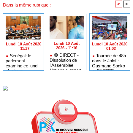
<
>
Dans la même rubrique :
Lundi 10 Août
Lundi 10 Août 2026
Lundi 10 Août 2026
2026 - 11:16
- 01:02
- 11:37
🔴​ DIRECT -
Tournée de 48h
Sénégal: le
Dissolution de
dans le Jolof :
parlement
l'Assemblée
Ousmane Sonko
examine ce lundi
Nationale, report
et PASTEF
plusieurs
des locales :
inaugurent leur
propositions de loi
Sonko menace...
siège
dont celle visant à
départemental
encadrer les
«caisses noires»