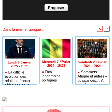
<
>
Dans la même rubrique :
Mercredi 7 Février
Vendredi 2 Février
Lundi 6 Janvier
2024 - 16:28
2024 - 09:24
2025 - 19:21
Des
Sommets
La difficile
lendemains
Afrique et autres «
évolution des
politiques
puissances» : A
relations franco-
incertains au
quoi bon ces
africaines sous
Sénégal : l'oasis
rencontres qui
Emmanuel
est-elle menacée
endettent plus le
Macron
de sécheresse ?
continent ?