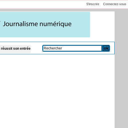
S'inscrire
Connectez-vous
ée en lice
Réformes des Pôles-Territoires : Moussa Bala Fofana consulte des