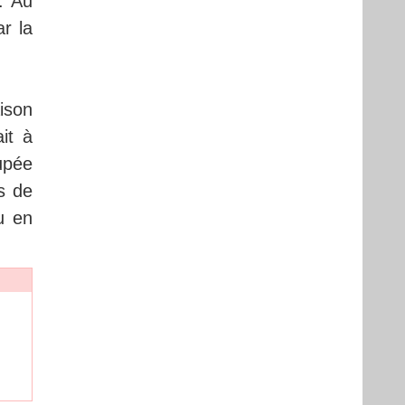
. Au
ar la
ison
it à
cupée
s de
u en