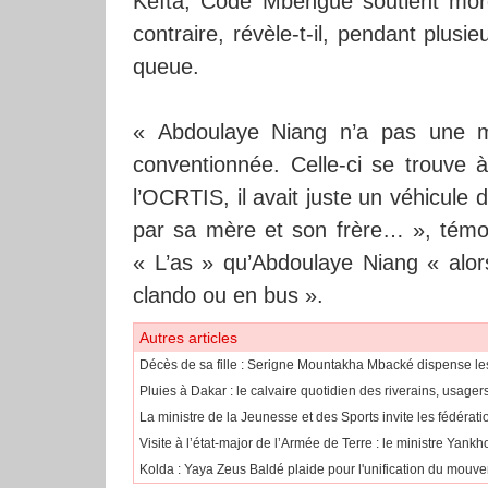
Keïta, Codé Mbengue soutient mord
contraire, révèle-t-il, pendant plusi
queue.
« Abdoulaye Niang n’a pas une ma
conventionnée. Celle-ci se trouve à
l’OCRTIS, il avait juste un véhicule 
par sa mère et son frère… », témo
« L’as » qu’Abdoulaye Niang « alor
clando ou en bus ».
Autres articles
Décès de sa fille : Serigne Mountakha Mbacké dispense l
Pluies à Dakar : le calvaire quotidien des riverains, usage
La ministre de la Jeunesse et des Sports invite les fédérat
Visite à l’état-major de l’Armée de Terre : le ministre Yan
Kolda : Yaya Zeus Baldé plaide pour l'unification du mou