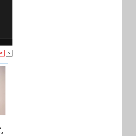
<
>
s
de