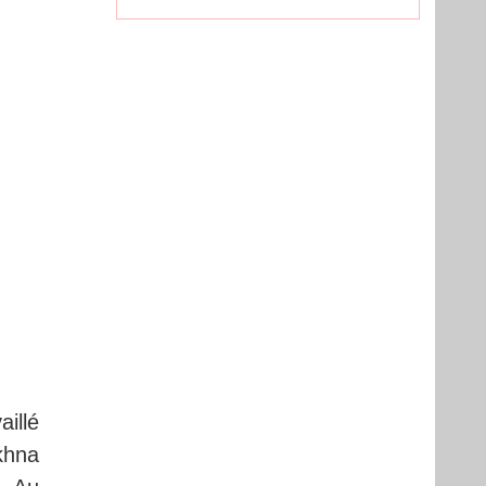
aillé
khna