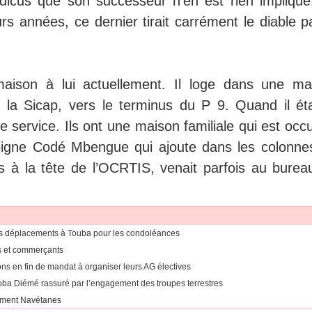
icus que son successeur n’en est rien impliqué
eurs années, ce dernier tirait carrément le diable p
ison à lui actuellement. Il loge dans une ma
 la Sicap, vers le terminus du P 9. Quand il éta
de service. Ils ont une maison familiale qui est oc
igne Codé Mbengue qui ajoute dans les colonne
s à la tête de l’OCRTIS, venait parfois au burea
es déplacements à Touba pour les condoléances
rs et commerçants
ions en fin de mandat à organiser leurs AG électives
khoba Diémé rassuré par l’engagement des troupes terrestres
vement Navétanes