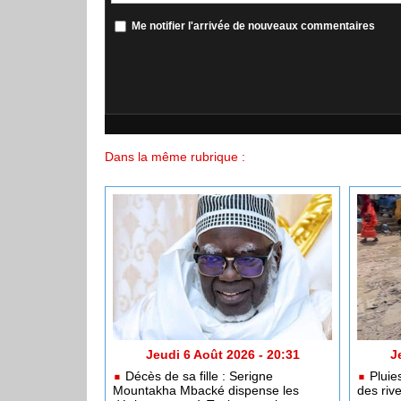
Me notifier l'arrivée de nouveaux commentaires
Dans la même rubrique :
Jeudi 6 Août 2026 - 20:31
J
Décès de sa fille : Serigne
Pluies
Mountakha Mbacké dispense les
des riv