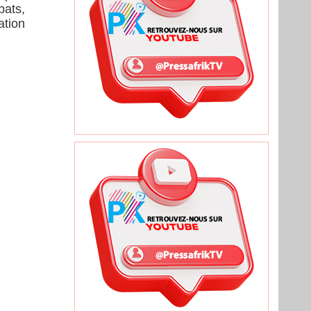
bats,
ation