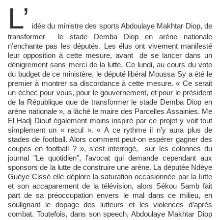
L’
idée du ministre des sports Abdoulaye Makhtar Diop, de
transformer le stade Demba Diop en arène nationale
n’enchante pas les députés. Les élus ont vivement manifesté
leur opposition à cette mesure, avant de se lancer dans un
dénigrement sans merci de la lutte. Ce lundi, au cours du vote
du budget de ce ministère, le député libéral Moussa Sy a été le
premier à montrer sa discordance à cette mesure. « Ce serait
un échec pour vous, pour le gouvernement, et pour le président
de la République que de transformer le stade Demba Diop en
arène nationale », a lâché le maire des Parcelles Assainies. Me
El Hadj Diouf également moins inspiré par ce projet y voit tout
simplement un « recul ». « A ce rythme il n’y aura plus de
stades de football. Alors comment peut-on espérer gagner des
coupes en football ? », s’est interrogé, sur les colonnes du
journal "Le quotidien", l’avocat qui demande cependant aux
sponsors de la lutte de construire une arène. La députée Ndèye
Guèye Cissé elle déplore la saturation occasionnée par la lutte
et son accaparement de la télévision, alors Sékou Samb fait
part de sa préoccupation envers le mal dans ce milieu, en
soulignant le dopage des lutteurs et les violences d’après
combat. Toutefois, dans son speech, Abdoulaye Makhtar Diop