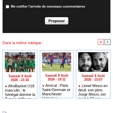
Me notifier l'arrivée de nouveaux commentaires
<
>
Dans la même rubrique :
Samedi 8 Août
Samedi 8 Août
Samedi 8 Août
2026 - 19:11
2026 - 15:07
2026 - 21:16
Amical : Paris
Lionel Messi en
AfroBasket U18
Saint-Germain et
deuil: son père,
masculin : le
Manchester
Jorge Messi, est
Sénégal domine la
United se
mort à 68 ans
Tunisie et file en
neutralisent (1-1),
quarts de finale
Ibrahima Mbaye
buteur