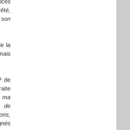
ices
êté,
 son
e la
amais
P de
aite
t ma
, de
ons,
gnés