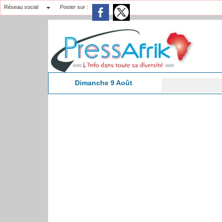
Réseau social
Poster sur :
Dimanche 9 Août
C
6:18