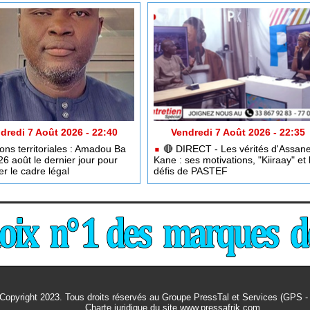
dredi 7 Août 2026 - 22:40
Vendredi 7 Août 2026 - 22:35
ons territoriales : Amadou Ba
🔴​ DIRECT - Les vérités d'Assan
26 août le dernier jour pour
Kane : ses motivations, "Kiiraay" et 
er le cadre légal
défis de PASTEF
Copyright 2023. Tous droits réservés au Groupe PressTal et Services (GPS 
Charte juridique
du site www.pressafrik.com