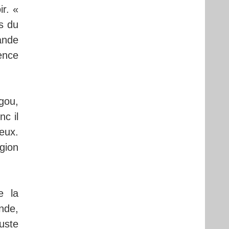
ir. «
s du
ande
gence
gou,
c il
neux.
gion
e la
nde,
uste