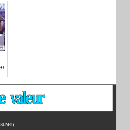
e
les
- SUARL).