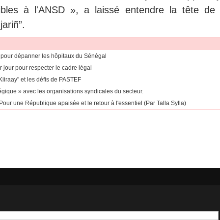
ibles à l'ANSD », a laissé entendre la tête de l
jariñ”.
 pour dépanner les hôpitaux du Sénégal
r jour pour respecter le cadre légal
Kiiraay" et les défis de PASTEF
égique » avec les organisations syndicales du secteur.
our une République apaisée et le retour à l'essentiel (Par Talla Sylla)