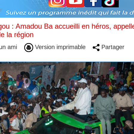
u : Amadou Ba accueilli en héros, appell
e la région
un ami
Version imprimable
Partager