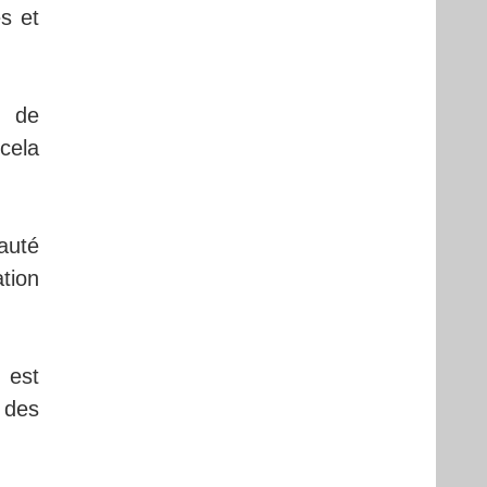
s et
s de
 cela
auté
ation
 est
 des