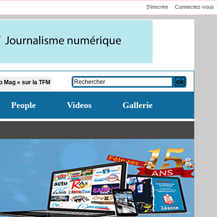
S'inscrire
Connectez-vous
Affaire Pape Cheikh Diallo et Cie : le Parquet fait appel après le non-lieu acc
People
Videos
Gallerie