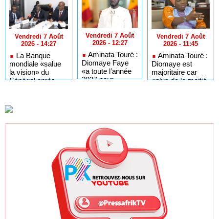
Vendredi 7 Août
Vendredi 7 Août
Vendredi 7 Août
2026 - 12:27
2026 - 11:45
2026 - 14:27
Aminata Touré :
Aminata Touré :
La Banque
Diomaye Faye
Diomaye est
mondiale «salue
«a toute l’année
majoritaire car
la vision» du
2027 pour
«plus de la moitié
Sénégal après
organiser en
des maires du
une audience au
toute légalité» les
Sénégal
ministère de
élections locales
appartiennent» à
l’Agriculture
son parti