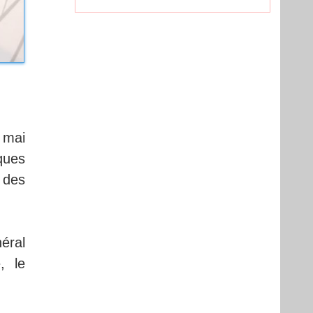
 mai
ques
t des
éral
, le