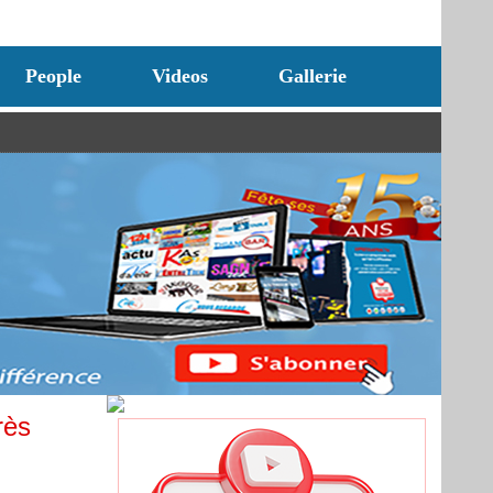
People
Videos
Gallerie
rès