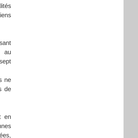
lités
tiens
sant
e au
sept
s ne
s de
t en
nnes
ées,