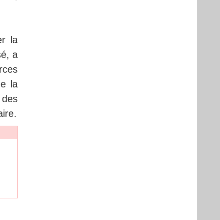
r la
sé, a
rces
e la
 des
ire.