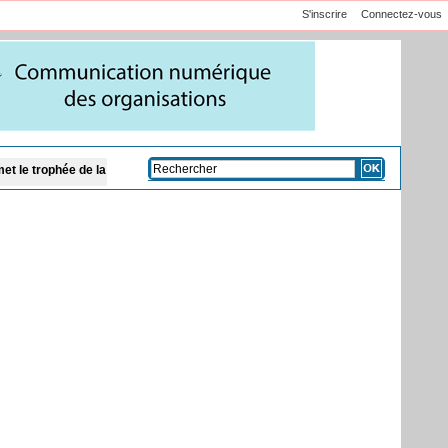
S'inscrire
Connectez-vous
la finale Dames
Justice : Khadim Bâ, directeur général de Locafrique, remis en