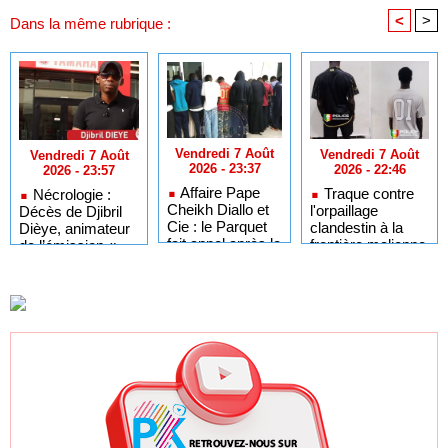
<
>
Dans la même rubrique :
Vendredi 7 Août
Vendredi 7 Août
Vendredi 7 Août
2026 - 23:37
2026 - 22:46
2026 - 23:57
Affaire Pape
Traque contre
Nécrologie :
Cheikh Diallo et
l'orpaillage
Décès de Djibril
Cie : le Parquet
clandestin à la
Dièye, animateur
fait appel après le
frontière malienne
de l’émission «
non-lieu accordé
: 97 personnes
Auto Mag » sur la
à 28 inculpés
interpellées à
TFM
Fadougou