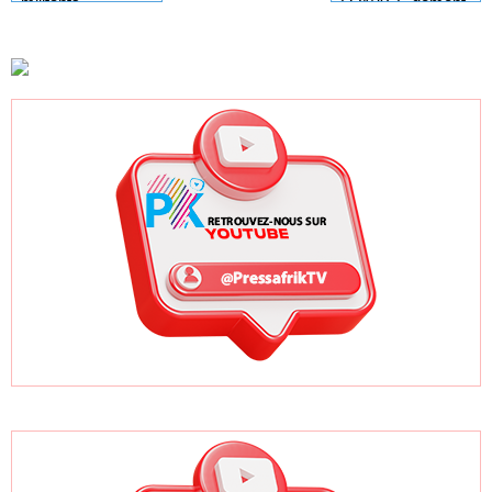
cadis : Dar Al
LONASE dément
militants,
Istiqaamah plaide
tout lien avec «
sympathisants et
pour des
Fénial Digital » et
à l'ensemble des
réformes auprès
menace de
citoyens
du ministre de la
poursuites
Justice