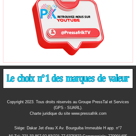
Copyright 2023. Tous droits réservés au Groupe PressTal et Services
(GPS - SUARL).
Charte juridique
du site www.pressafrik.com
Siége: Dakar Jet d'eau X Av. Bourguiba Immeuble H app. n°7