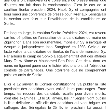
des gens ont improvisé une conférence de presse tandis que
d’autres ont fait dans la condamnation. C’est le cas de la
coalition Sonko président 2024. Habib Sy et compagnies ont
tenu mardi une conférence de presse pour livrer aux Sénégalais
la version des faits sur l’invalidation de la candidature de
Sonko.
De long en large, la coalition Sonko Président 2024, est revenu
sur les péripéties de l’annulation de la candidature du maire de
Ziguinchor. Dans son argumentaire, monsieur Sy a invoqué et
évoqué la jurisprudence Insa Sangharé en 1998. Celle-ci de
facto valide la candidature de Sonko, de l’avis de monsieur Sy.
Par ailleurs le camp de Sonko a également fait état des affaires
Mary Teuw Niane et Mouhamed Ben Diop. Ces deux dont les
noms ne figurent guère sur le fichier électoral ont fait l’objet d’un
contrôle de parrainages. Une bizarrerie que ne comprennent
point les amis de Sonko.
D'ici le 12 janvier, le Conseil constitutionnel va publier la liste
provisoire des candidats ayant validé leurs parrainages. Entre
temps, les recours des candidats recalés pour divers motifs,
vont être examinés. Et le 20 janvier, les 7 "Sages" vont publier
la liste définitive et officielle des candidats qui vont briguer les
suffrages des Sénégalais le 25 février prochain. Là aussi, il